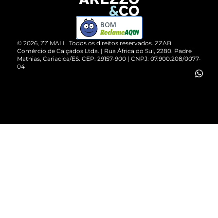
Devolução do Produto
ZZ MALL é confiável
Compre pelo WhatsApp
ZZPay
BOM
Cartão Presente
©
2026
, ZZ MALL. Todos os direitos reservados.
ZZAB
Comércio de Calçados Ltda. | Rua África do Sul, 2280. Padre
Mathias, Cariacica/ES. CEP: 29157-900 | CNPJ: 07.900.208/0077-
Vendas Corporativas
04