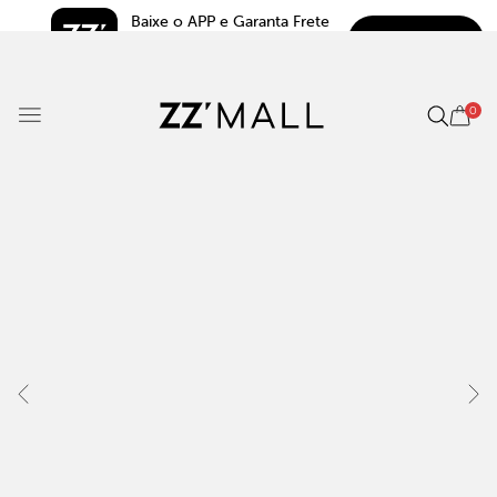
Baixe o APP e Garanta Frete 
BAIXAR
Grátis*
5.0
0