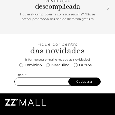
Devolução
descomplicada
Houve algum problema com sua escolha? Não se
preocupe: devolva seu pedido de forma gratuita
Fique por dentro
das novidades
Informe seu e-mail e receba as novidades!
Feminino
Masculino
Outros
E-mail*
Cadastrar