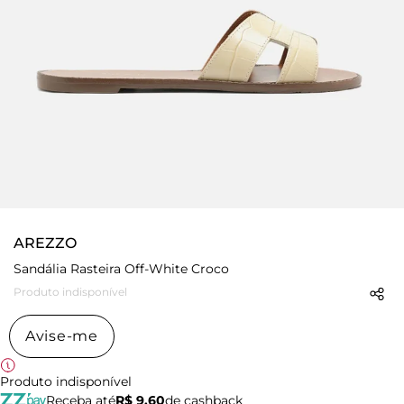
AREZZO
Sandália Rasteira Off-White Croco
Produto indisponível
Avise-me
Produto indisponível
Receba até
R$ 9,60
de cashback