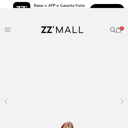
Baixe o APP e Garanta Frete 
BAIXAR
Grátis*
5.0
0