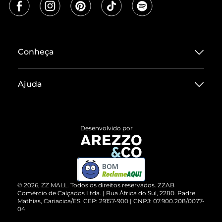
Conheça
Sobre ZZ MALL
Ajuda
Termos de Uso
Central de Atendimento
Políticas de Privacidade
Entrega
ZZ Influ
Desenvolvido por
Devolução do Produto
ZZ MALL é confiável
Compre pelo WhatsApp
ZZPay
BOM
Cartão Presente
©
2026
, ZZ MALL. Todos os direitos reservados.
ZZAB
Comércio de Calçados Ltda. | Rua África do Sul, 2280. Padre
Mathias, Cariacica/ES. CEP: 29157-900 | CNPJ: 07.900.208/0077-
Vendas Corporativas
04