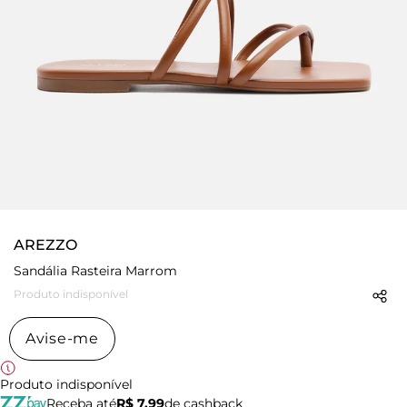
AREZZO
Sandália Rasteira Marrom
Produto indisponível
Avise-me
Produto indisponível
Receba até
R$ 7,99
de cashback