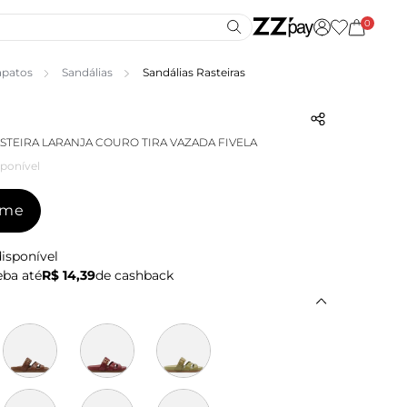
0
apatos
Sandálias
Sandálias Rasteiras
STEIRA LARANJA COURO TIRA VAZADA FIVELA
ponível
-me
isponível
ba até
R$ 14,39
de cashback