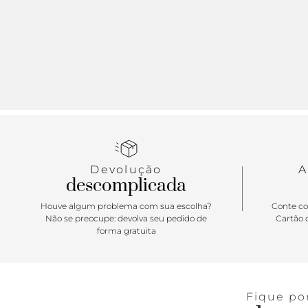
Devolução
A
descomplicada
Houve algum problema com sua escolha?
Conte co
Não se preocupe: devolva seu pedido de
Cartão d
forma gratuita
Fique po