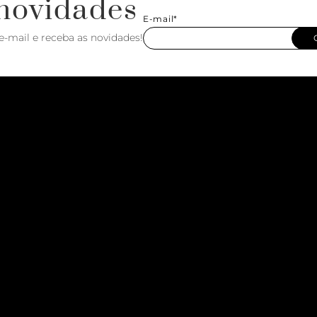
novidades
E-mail*
e-mail e receba as novidades!