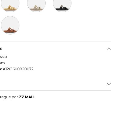
as
ezzo
om
:
A1201600820072
ezzo Rasteira Laranja Couro Tira Vazada Fivela
tregue por
ZZ MALL