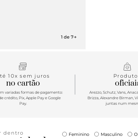
1 de 7
té 10x sem juros
Produto
no cartão
oficiai
m variadas formas de pagamento:
Arezzo, Schutz, Vans, Anacap
e crédito, Pix, Apple Pay e Google
Brizza, Alexandre Birman, V
Pay.
juntas num mesm
r dentro
Feminino
Masculino
O