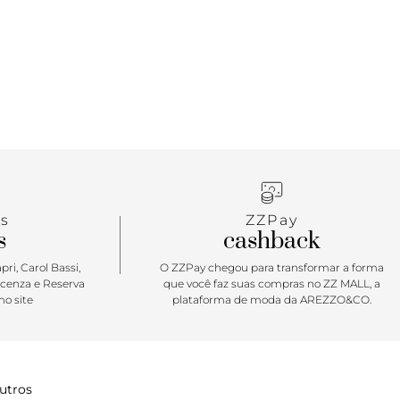
s
ZZPay
s
cashback
ri, Carol Bassi,
O ZZPay chegou para transformar a forma
icenza e Reserva
que você faz suas compras no ZZ MALL, a
o site
plataforma de moda da AREZZO&CO.
utros