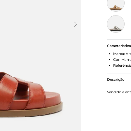
Característic
Marca:
Ar
Cor
:
Marr
Referência
Descrição
Sandália Ar
Vendido e en