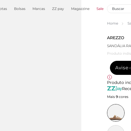
otas
Bolsas
Marcas
ZZ pay
Magazzine
Sale
Home
S
AREZZO
SANDÁLIA RA
Produto indis
Avise
Produto ind
Rece
Mais
9
cores