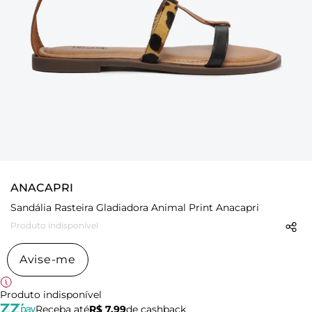
ANACAPRI
Sandália Rasteira Gladiadora Animal Print Anacapri
Produto indisponível
Avise-me
Produto indisponível
Receba até
R$ 7,99
de cashback