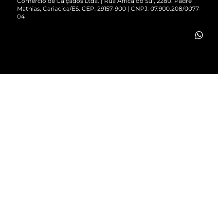
Comércio de Calçados Ltda. | Rua África do Sul, 2280. Padre
Mathias, Cariacica/ES. CEP: 29157-900 | CNPJ: 07.900.208/0077-
Vendas Corporativas
04