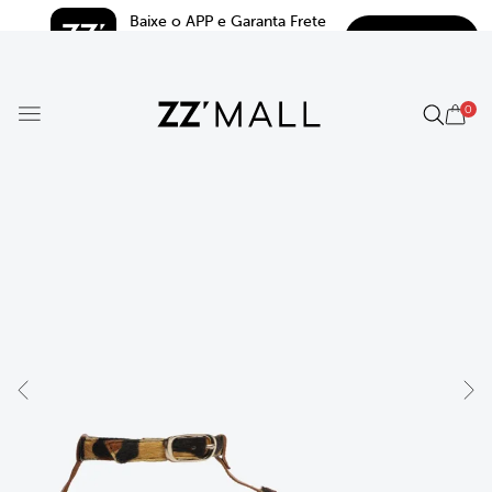
Baixe o APP e Garanta Frete 
BAIXAR
Grátis*
5.0
0