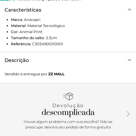
Características
Marca:
Anacapri
Material
:
Material Tecnológico
Cor
:
Animal Print
Tamanho do salto
:
3.3cm
Referência:
C3034900210001
Descrição
A sandália rasteira Anacapri gladiadora tem salto baixo
Vendido e entregue por
ZZ MALL
bloco e bico redondo, duas tiras em animal print, tira preta
e tira marrom, com fecho em fivela na lateral.
Porque Apostar: Ela é o momento! As gladiadoras voltaram
com tudo, e essa sandália Anacapri vem com ainda mais
Devolução
estilo graças ao animal print. Seja no look office ou no
descomplicada
happy hour, ela vai te acompanhar com muito conforto e
autenticidade.
Houve algum problema com sua escolha? Não se
preocupe: devolva seu pedido de forma gratuita