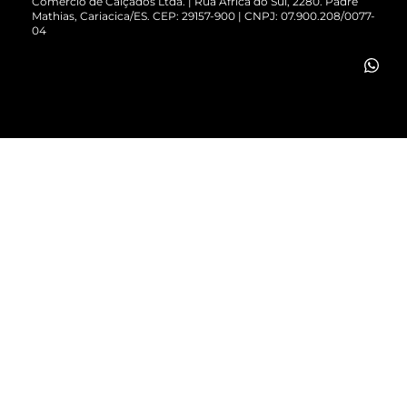
Comércio de Calçados Ltda. | Rua África do Sul, 2280. Padre
Mathias, Cariacica/ES. CEP: 29157-900 | CNPJ: 07.900.208/0077-
Vendas Corporativas
04