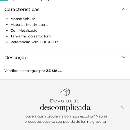
Características
Marca:
Schutz
Material
:
Multimaterial
Cor
:
Metalizado
Tamanho do salto
:
1cm
Referência:
S2115100630002
Descrição
A sandália rasteira de tiras triplas une o design de linhas
Vendido e entregue por
ZZ MALL
simples ao glamour do acabamento dourado, sem falar na
sofisticação da aplicação de pedras. Daqueles modelos de
sandálias que combinam elegância e conforto, ela
acompanha o jeans reto cropped ao short de alfaiataria,
sem falar em vestidos e saias de todos os comprimentos,
Devolução
inclusive para a noite! Essa sandália feminina é do tipo que
descomplicada
você não vai mais querer tirar dos pés!
Houve algum problema com sua escolha? Não se
preocupe: devolva seu pedido de forma gratuita