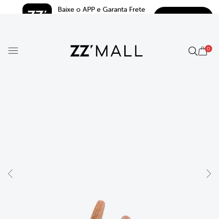
Baixe o APP e Garanta Frete 
BAIXAR
Grátis*
5.0
0