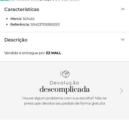
Características
Marca:
Schutz
Referência:
S0423705950001
Descrição
Essa sandália rasteira combina conforto e sofisticação de
Vendido e entregue por
ZZ MALL
uma forma irresistível. Além do acabamento metalizado,
esse modelo traz a luxuosa aplicação da pedraria na tira
central. Vai ser uma aposta incrível para elevar seus looks
de verão!
Devolução
descomplicada
Houve algum problema com sua escolha? Não se
preocupe: devolva seu pedido de forma gratuita