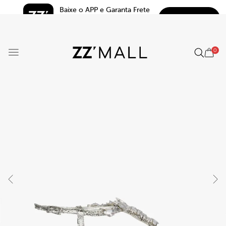
Baixe o APP e Garanta Frete 
BAIXAR
Grátis*
5.0
0