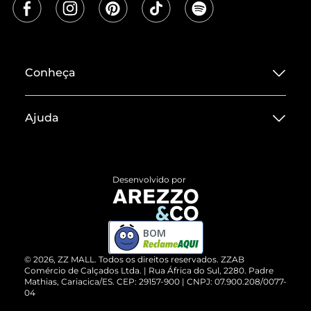
Conheça
Sobre ZZ MALL
Ajuda
Termos de Uso
Central de Atendimento
Políticas de Privacidade
Entrega
ZZ Influ
Desenvolvido por
Devolução do Produto
ZZ MALL é confiável
Compre pelo WhatsApp
ZZPay
BOM
Cartão Presente
©
2026
, ZZ MALL. Todos os direitos reservados.
ZZAB
Comércio de Calçados Ltda. | Rua África do Sul, 2280. Padre
Mathias, Cariacica/ES. CEP: 29157-900 | CNPJ: 07.900.208/0077-
Vendas Corporativas
04