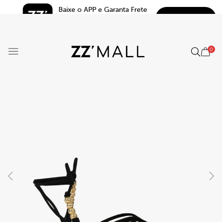
Baixe o APP e Garanta Frete 
BAIXAR
Grátis*
5.0
0