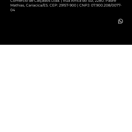
Comércio de Calçados Ltda. | Rua África do Sul, 2280. Padre
Mathias, Cariacica/ES. CEP: 29157-900 | CNPJ: 07.900.208/0077-
Vendas Corporativas
04