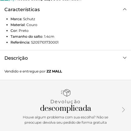
Características
Marca:
Schutz
Material
:
Couro
Cor
:
Preto
Tamanho do salto
:
1.4cm
Referência:
S2057101730001
Descrição
Essa sandália rasteira feminina é puro estilo e atitude! Feita
Vendido e entregue por
ZZ MALL
em couro com acabamento em camurça, o cabedal traz
um design entrelaçado que é um verdadeiro charme. O
destaque fica para a amarração no tornozelo, com tiras
finas que ganham um toque de luxo nos enfeites dourados
nas pontas — um detalhe que transforma qualquer look.
Devolução
Conforto e elegância se encontram nessa sandália feminina
descomplicada
de couro preta, perfeita para quem não abre mão de um
visual fresh e cheio de personalidade. A sandália rasteira
Houve algum problema com sua escolha? Não se
feminina preta com amarração que vai fazer você querer
preocupe: devolva seu pedido de forma gratuita
usar todos os dias!