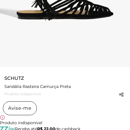
SCHUTZ
Sandália Rasteira Camurça Preta
Produto indisponível
Avise-me
Produto indisponível
Receba até
R$ 22,00
de cashback