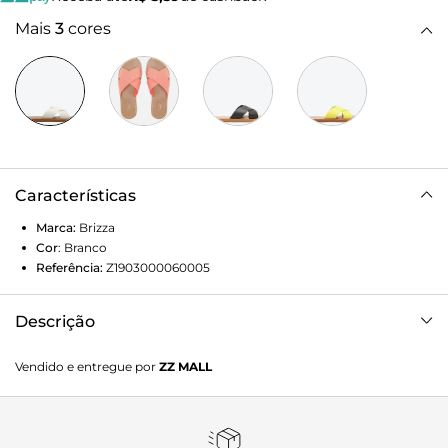
Mais
3
cores
Características
Marca:
Brizza
Cor
:
Branco
Referência:
Z1903000060005
Descrição
Sandália rasteira branca. O modelo tem sola flat e duas tiras
Vendido e entregue por
ZZ MALL
largas e injetadas cruzadas sobre os dedos e o peito do pé.
De bico redondo, é aberta e exibe parte do pé. Com
palmilha lisa marrom e inscrição do nome da marca.