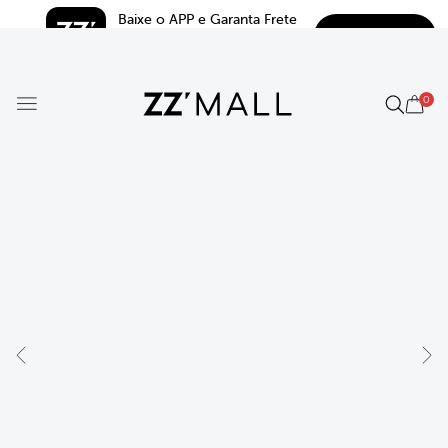
Baixe o APP e Garanta Frete 
BAIXAR
Grátis*
5.0
0