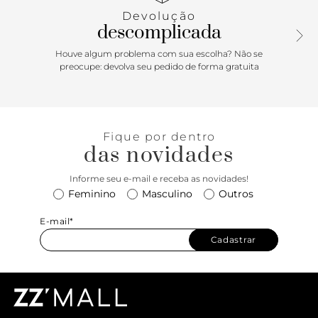
Devolução
descomplicada
Houve algum problema com sua escolha? Não se
preocupe: devolva seu pedido de forma gratuita
Fique por dentro
das novidades
Informe seu e-mail e receba as novidades!
Feminino
Masculino
Outros
E-mail*
Cadastrar