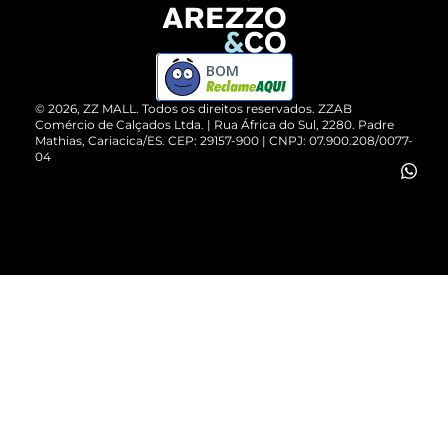
Devolução do Produto
ZZ MALL é confiável
Compre pelo WhatsApp
ZZPay
BOM
Cartão Presente
©
2026
, ZZ MALL. Todos os direitos reservados.
ZZAB
Comércio de Calçados Ltda. | Rua África do Sul, 2280. Padre
Mathias, Cariacica/ES. CEP: 29157-900 | CNPJ: 07.900.208/0077-
Vendas Corporativas
04