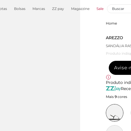
otas
Bolsas
Marcas
ZZ pay
Magazzine
Sale
Home
AREZZO
SANDÁLIA RAS
Produto indis
Avise
Produto ind
Rece
Mais
9
cores