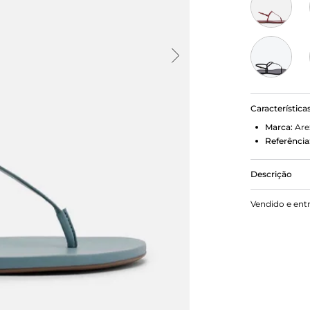
Característica
Marca:
Are
Referência
Descrição
Sandália ras
Vendido e ent
formato arre
dedos, conec
ainda tira f
metálica lat
nome da marc