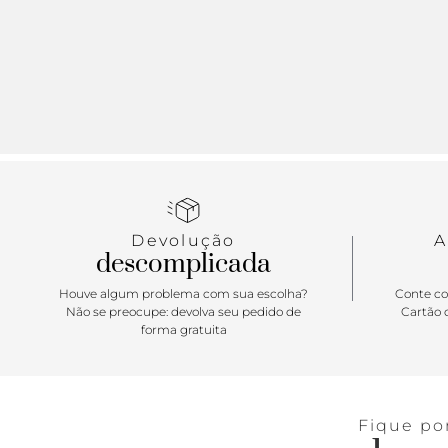
Devolução
A
descomplicada
Houve algum problema com sua escolha?
Conte co
Não se preocupe: devolva seu pedido de
Cartão d
forma gratuita
Fique po