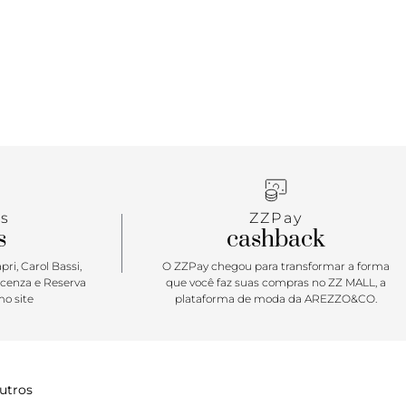
s
ZZPay
s
cashback
ri, Carol Bassi,
O ZZPay chegou para transformar a forma
icenza e Reserva
que você faz suas compras no ZZ MALL, a
o site
plataforma de moda da AREZZO&CO.
utros