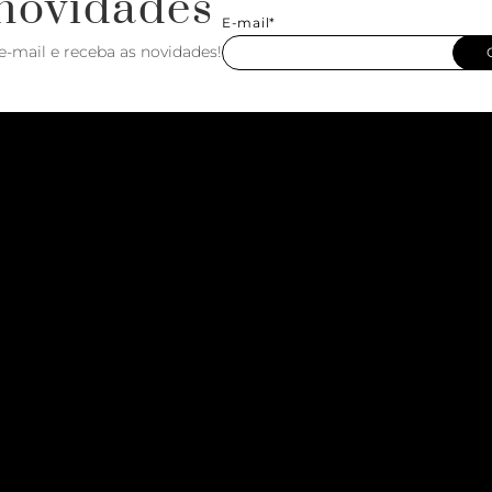
novidades
E-mail*
e-mail e receba as novidades!