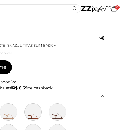
0
TEIRA AZUL TIRAS SLIM BÁSICA
ponível
-me
isponível
ba até
R$ 6,39
de cashback