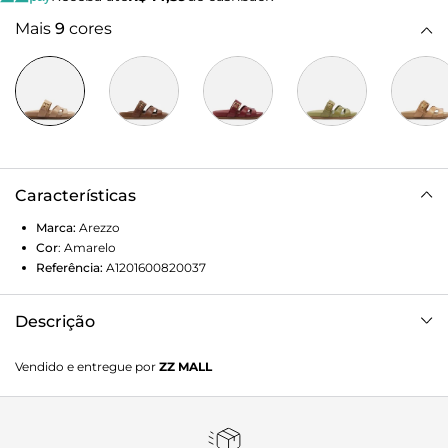
Mais
9
cores
Características
Marca:
Arezzo
Cor
:
Amarelo
Referência:
A1201600820037
Descrição
Sandália feminina amarela de couro. O sapato tem salto
Vendido e entregue por
ZZ MALL
rasteiro, palmilha em couro com formato anatômico e
gravação do nome da marca. Possui solado flatform, base
emborrachada e formato arredondado na ponta. Traz
cabedal com tiras vazadas e formato H, além de costuras