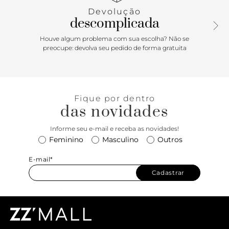
pesponto por todo o contorno. Possui tiras na parte
Devolução
superior do pé com fecho em fivela metálica lateral grande.
descomplicada
Deixa parte do pé à mostra.
Houve algum problema com sua escolha? Não se
preocupe: devolva seu pedido de forma gratuita
Fique por dentro
das novidades
Informe seu e-mail e receba as novidades!
Feminino
Masculino
Outros
E-mail*
Cadastrar