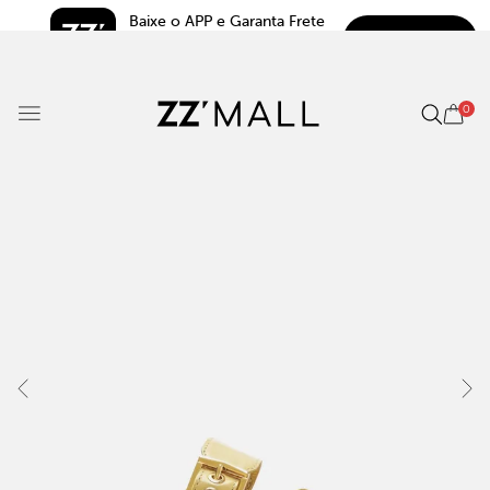
Baixe o APP e Garanta Frete 
BAIXAR
Grátis*
5.0
0