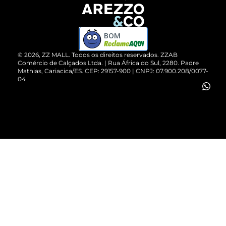
Devolução do Produto
ZZ MALL é confiável
Compre pelo WhatsApp
ZZPay
BOM
Cartão Presente
©
2026
, ZZ MALL. Todos os direitos reservados.
ZZAB
Comércio de Calçados Ltda. | Rua África do Sul, 2280. Padre
Mathias, Cariacica/ES. CEP: 29157-900 | CNPJ: 07.900.208/0077-
Vendas Corporativas
04