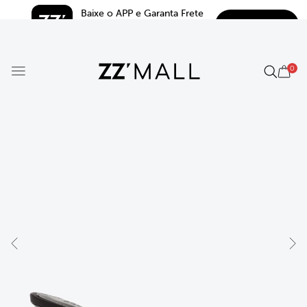
Baixe o APP e Garanta Frete 
BAIXAR
Grátis*
5.0
0