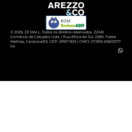
Devolução do Produto
ZZ MALL é confiável
Compre pelo WhatsApp
ZZPay
BOM
Cartão Presente
©
2026
, ZZ MALL. Todos os direitos reservados.
ZZAB
Comércio de Calçados Ltda. | Rua África do Sul, 2280. Padre
Mathias, Cariacica/ES. CEP: 29157-900 | CNPJ: 07.900.208/0077-
Vendas Corporativas
04