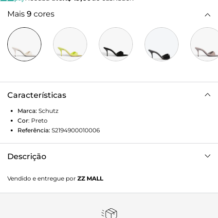
Mais
9
cores
Características
Marca:
Schutz
Cor
:
Preto
Referência:
S2194900010006
Descrição
Sandália salto alto couro preta
Vendido e entregue por
ZZ MALL