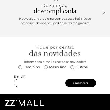
Devolução
descomplicada
Houve algum problema com sua escolha? Não se
preocupe: devolva seu pedido de forma gratuita
Fique por dentro
das novidades
Informe seu e-mail e receba as novidades!
Feminino
Masculino
Outros
E-mail*
Cadastrar