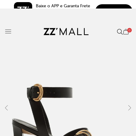
Baixe o APP e Garanta Frete 
BAIXAR
Grátis*
5.0
0