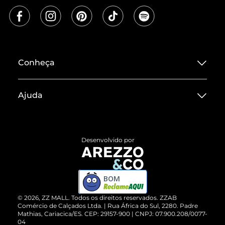
Conheça
Sobre ZZ MALL
Ajuda
Termos de Uso
Central de Atendimento
Políticas de Privacidade
Entrega
ZZ Influ
Desenvolvido por
Devolução do Produto
ZZ MALL é confiável
Compre pelo WhatsApp
ZZPay
BOM
Cartão Presente
©
2026
, ZZ MALL. Todos os direitos reservados.
ZZAB
Comércio de Calçados Ltda. | Rua África do Sul, 2280. Padre
Mathias, Cariacica/ES. CEP: 29157-900 | CNPJ: 07.900.208/0077-
Vendas Corporativas
04