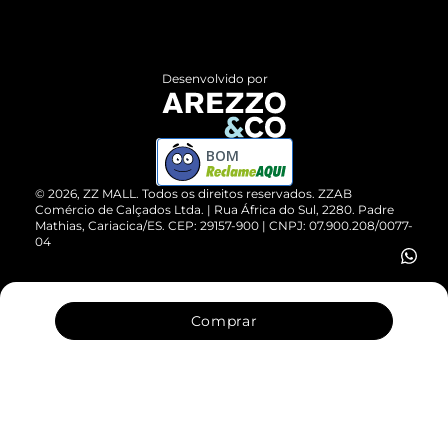
Termos de Uso
Central de Atendimento
Políticas de Privacidade
Entrega
ZZ Influ
Desenvolvido por
Devolução do Produto
ZZ MALL é confiável
Compre pelo WhatsApp
ZZPay
BOM
Cartão Presente
©
2026
, ZZ MALL. Todos os direitos reservados.
ZZAB
Comércio de Calçados Ltda. | Rua África do Sul, 2280. Padre
Mathias, Cariacica/ES. CEP: 29157-900 | CNPJ: 07.900.208/0077-
Vendas Corporativas
04
Comprar