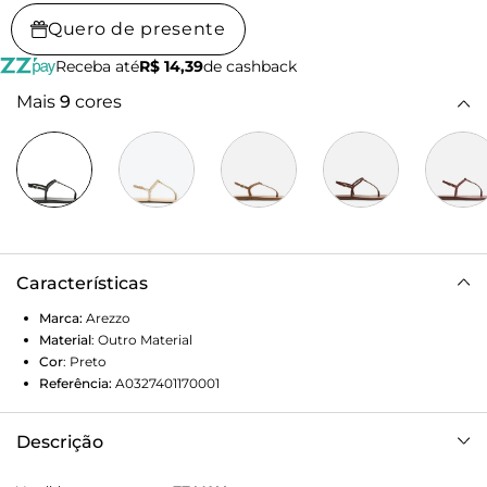
Quero de presente
Receba até
R$ 14,39
de cashback
Mais
9
cores
Características
Marca:
Arezzo
Material
:
Outro Material
Cor
:
Preto
Referência:
A0327401170001
Descrição
Sandália rasteira preta. O modelo tem salto rasteiro e bico