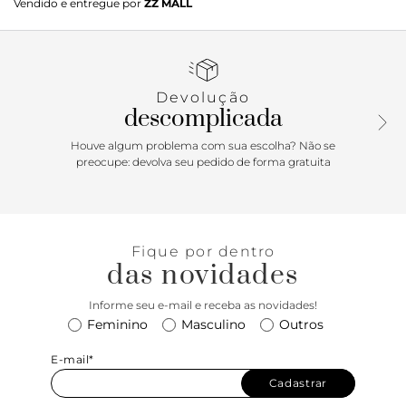
Vendido e entregue por
ZZ MALL
redondo.
Devolução
descomplicada
Houve algum problema com sua escolha? Não se
preocupe: devolva seu pedido de forma gratuita
Fique por dentro
das novidades
Informe seu e-mail e receba as novidades!
Feminino
Masculino
Outros
E-mail*
Cadastrar