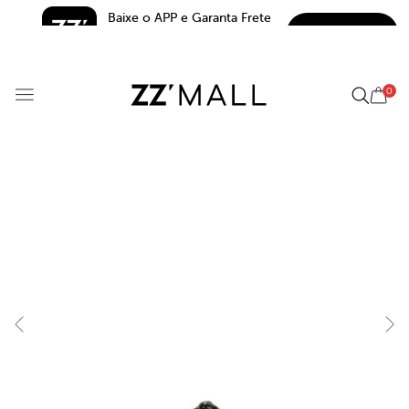
Baixe o APP e Garanta Frete 
BAIXAR
Grátis*
5.0
0