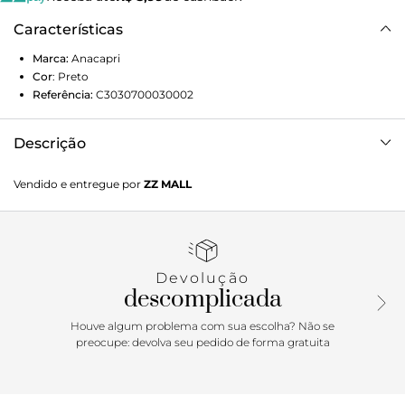
Características
Marca:
Anacapri
Cor
:
Preto
Referência:
C3030700030002
Descrição
Sandália de couro preto. Possui três tiras na gáspea que
Vendido e entregue por
ZZ MALL
transpassam por uma tira no centro. Da tira do centro
parte mais uma tira que abraça o tornozelo com fecho em
fivela. Solado marrom com o nome da marca. Deixa dedos
e calcanhar à mostra.
Devolução
Porque Apostar
descomplicada
Um must! A sandália rasteira Bella é básica e perfeita!
Houve algum problema com sua escolha? Não se
Confeccionada em couro, super resistente, ela é
preocupe: devolva seu pedido de forma gratuita
minimalista e mega versátil, combinando com os mais
diversos looks e mantendo seus pés fresquinhos durante a
estação mais quente do ano. Experimente combinar o