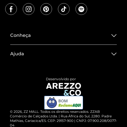
Conheça
Sobre ZZ MALL
Ajuda
Termos de Uso
Central de Atendimento
Políticas de Privacidade
Entrega
ZZ Influ
Desenvolvido por
Devolução do Produto
ZZ MALL é confiável
Compre pelo WhatsApp
ZZPay
BOM
Cartão Presente
©
2026
, ZZ MALL. Todos os direitos reservados.
ZZAB
Comércio de Calçados Ltda. | Rua África do Sul, 2280. Padre
Mathias, Cariacica/ES. CEP: 29157-900 | CNPJ: 07.900.208/0077-
Vendas Corporativas
04