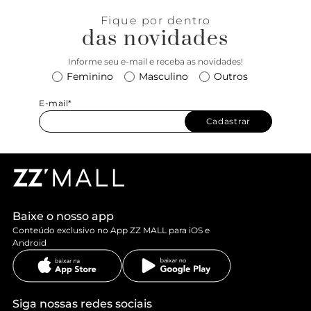
modelo ANACAPRI com outras fibras naturais como linho e
Fique por dentro
algodão para um efeito fresh!
das novidades
Informe seu e-mail e receba as novidades!
Feminino
Masculino
Outros
E-mail*
Cadastrar
Baixe o nosso app
Conteúdo exclusivo no App ZZ MALL para iOS e
Android
Siga nossas redes sociais