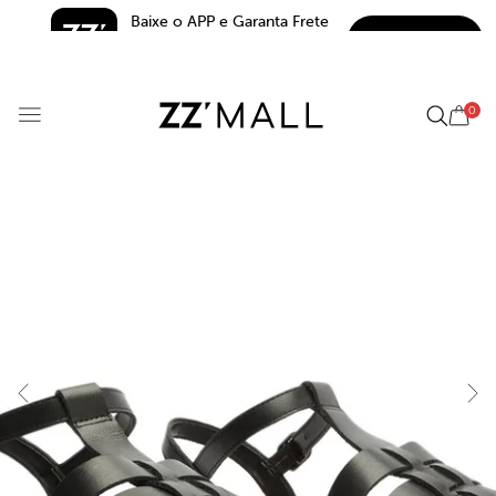
Baixe o APP e Garanta Frete 
BAIXAR
Grátis*
5.0
0