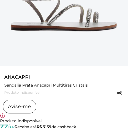
ANACAPRI
Sandália Prata Anacapri Multitiras Cristais
Produto indisponível
Avise-me
Produto indisponível
Receba até
R$ 7,59
de cashback