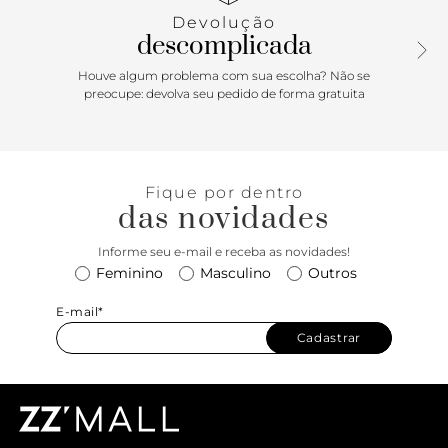
outra transpassada sobre o peito de pé. Traz uma tira
Devolução
elástica com aplicação de cristais na parte traseira que
descomplicada
contorna o calcanhar pelas laterais. Delicada, o modelo
deixa parte do pé à mostra.
Houve algum problema com sua escolha? Não se
preocupe: devolva seu pedido de forma gratuita
Porque Apostar: É tempo de celebrar os momentos
incríveis. Nada mais comfy que curtir as festas com uma
sandália feminina Anacapri, não é mesmo? O glow up que
faltava na produção chegou com tudo! As tirinhas com
Fique por dentro
aplicação de cristais deixam o modelo ainda mais elegante
das novidades
e sofisticado, elevando suas produções de festa. De calce
simples, per-fei-ta para curtir. Pronta? <3
Informe seu e-mail e receba as novidades!
Feminino
Masculino
Outros
E-mail*
Cadastrar