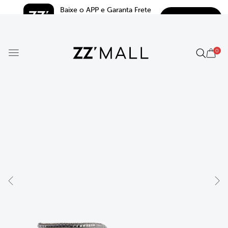
Baixe o APP e Garanta Frete 
BAIXAR
Grátis*
5.0
0