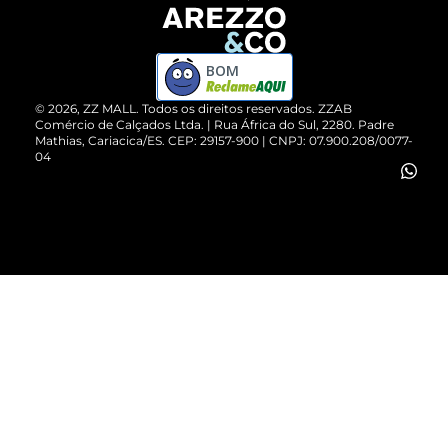
Devolução do Produto
ZZ MALL é confiável
Compre pelo WhatsApp
ZZPay
BOM
Cartão Presente
©
2026
, ZZ MALL. Todos os direitos reservados.
ZZAB
Comércio de Calçados Ltda. | Rua África do Sul, 2280. Padre
Mathias, Cariacica/ES. CEP: 29157-900 | CNPJ: 07.900.208/0077-
Vendas Corporativas
04