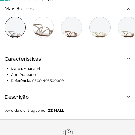
Mais
9
cores
Características
Marca:
Anacapri
Cor
:
Prateado
Referência:
C3001403300009
Descrição
Sandália de multitiras com aplicação de cristais, na cor
Vendido e entregue por
ZZ MALL
prata. O modelo possui solado rasteiro emborrachado com
leve saltinho e biqueira arredondada. Apresenta cabedal em
trio de tiras com aplicação de manta brilhosa em cristais -
uma pequena que separa os dedos, uma sobre os dedos e