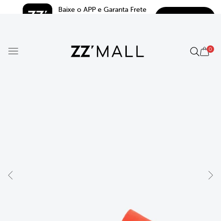
Baixe o APP e Garanta Frete 
BAIXAR
Grátis*
5.0
0