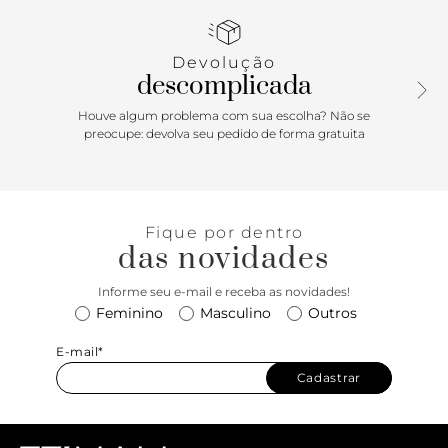
vermelho monocromático em camurça. Você não vai mais
querer tirar dos pés!
Devolução
descomplicada
Houve algum problema com sua escolha? Não se
preocupe: devolva seu pedido de forma gratuita
Fique por dentro
das novidades
Informe seu e-mail e receba as novidades!
Feminino
Masculino
Outros
E-mail*
Cadastrar