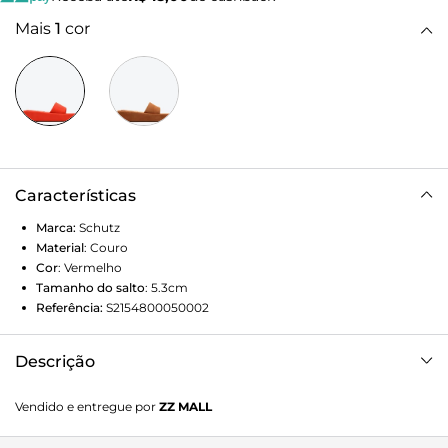
Mais
1
cor
Características
Marca:
Schutz
Material
:
Couro
Cor
:
Vermelho
Tamanho do salto
:
5.3cm
Referência:
S2154800050002
Descrição
Um modelo prático, confortável e estiloso para te
Vendido e entregue por
ZZ MALL
acompanhar sempre! Essa sandália rasteira combina o
visual cool do salto plataforma à elegância do acabamento