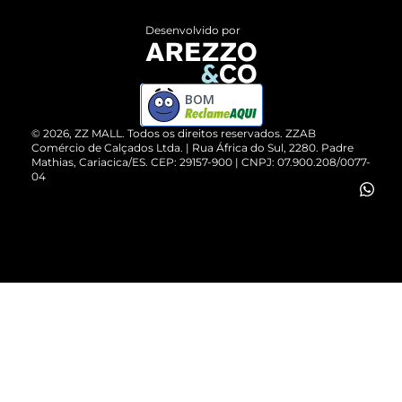
Entrega
ZZ Influ
Desenvolvido por
Devolução do Produto
ZZ MALL é confiável
Compre pelo WhatsApp
ZZPay
BOM
Cartão Presente
©
2026
, ZZ MALL. Todos os direitos reservados.
ZZAB
Comércio de Calçados Ltda. | Rua África do Sul, 2280. Padre
Mathias, Cariacica/ES. CEP: 29157-900 | CNPJ: 07.900.208/0077-
Vendas Corporativas
04