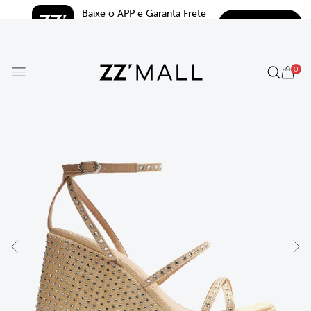
Baixe o APP e Garanta Frete 
BAIXAR
Grátis*
5.0
0