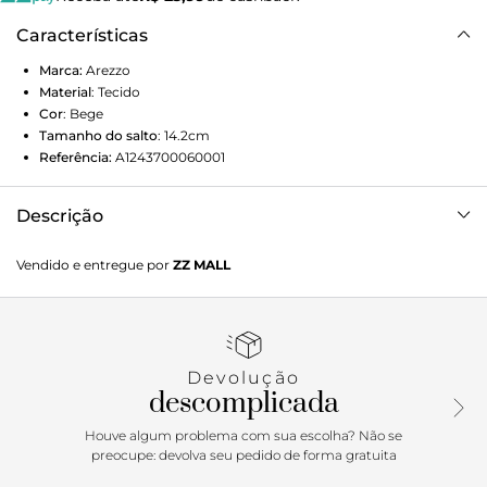
Características
Marca:
Arezzo
Material
:
Tecido
Cor
:
Bege
Tamanho do salto
:
14.2cm
Referência:
A1243700060001
Descrição
Sandália bege em tecido texturizado. O modelo tem salto
Vendido e entregue por
ZZ MALL
alto plataforma, vazado no centro da base e com aplicação
de strass, e bico quadrado. Traz duas tiras finas cruzadas
sobre os dedos e mais uma no peito do pé, todas com
strass. Possui tiras finas em torno do calcanhar e tornozelo
com fecho em fivela lateral. A sandália exibe todo o pé.
Devolução
Com palmilha da cor do modelo e logo retrô da marca.
descomplicada
Houve algum problema com sua escolha? Não se
preocupe: devolva seu pedido de forma gratuita