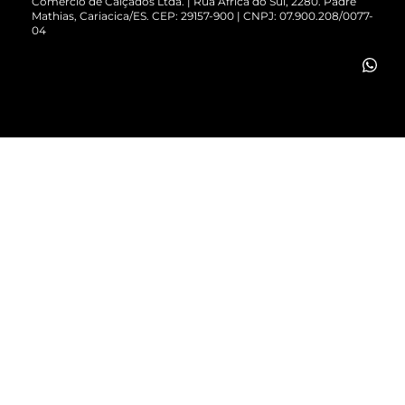
Comércio de Calçados Ltda. | Rua África do Sul, 2280. Padre
Mathias, Cariacica/ES. CEP: 29157-900 | CNPJ: 07.900.208/0077-
Vendas Corporativas
04