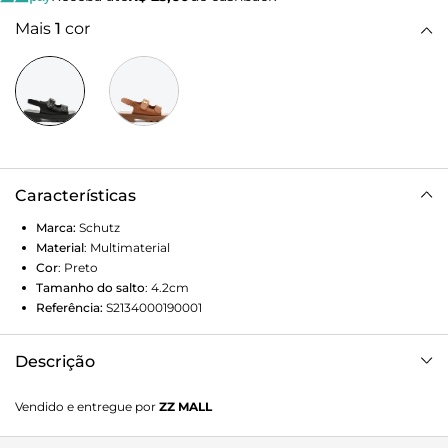
Mais
1
cor
Características
Marca:
Schutz
Material
:
Multimaterial
Cor
:
Preto
Tamanho do salto
:
4.2cm
Referência:
S2134000190001
Descrição
A sandália papete tratorada traz um visual impactante e
Vendido e entregue por
ZZ MALL
cheio de personalidade! Super confortável com sua
palmilha anatômica, essa sandália preta se destaca pelo