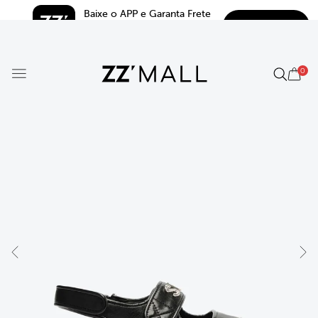
Baixe o APP e Garanta Frete 
BAIXAR
Grátis*
5.0
0