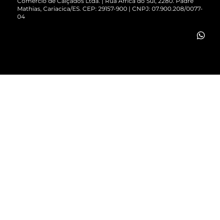
Comércio de Calçados Ltda. | Rua África do Sul, 2280. Padre
Mathias, Cariacica/ES. CEP: 29157-900 | CNPJ: 07.900.208/0077-
Vendas Corporativas
04