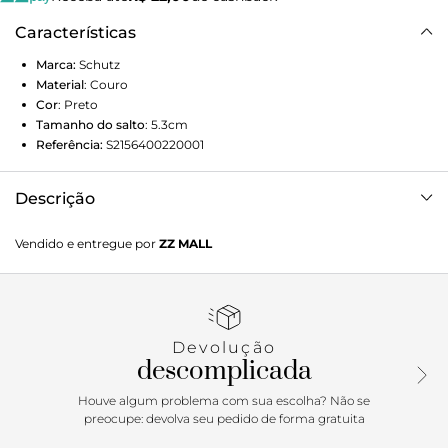
Características
Marca:
Schutz
Material
:
Couro
Cor
:
Preto
Tamanho do salto
:
5.3cm
Referência:
S2156400220001
Descrição
Essa sandália papete preta traz o conforto da palmilha
Vendido e entregue por
ZZ MALL
super confortável combinado ao glamour das tiras finas
com aplicação de brilho. Feita em couro, tem calce fácil
com fechamento de fivela no tornozelo. Uma aposta
versátil e atemporal para usar sempre!
Devolução
descomplicada
Houve algum problema com sua escolha? Não se
preocupe: devolva seu pedido de forma gratuita