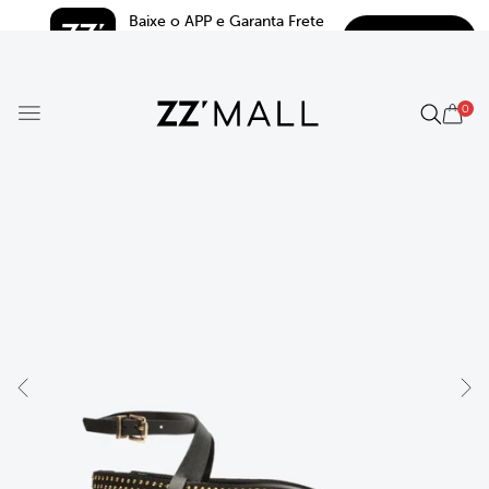
Baixe o APP e Garanta Frete 
BAIXAR
Grátis*
5.0
0