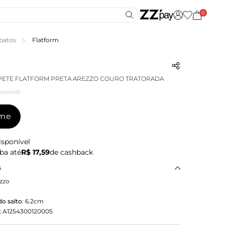
0
patos
Flatform
PETE FLATFORM PRETA AREZZO COURO TRATORADA
ponível
-me
isponível
ba até
R$ 17,59
de cashback
s
zzo
o salto
:
6.2cm
:
A1254300120005