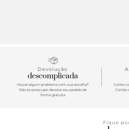
Devolução
A
descomplicada
Houve algum problema com sua escolha?
Conte co
Não se preocupe: devolva seu pedido de
Cartão d
forma gratuita
Fique po