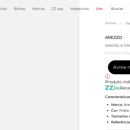
otas
Bolsas
Marcas
ZZ pay
Magazzine
Sale
Home
Sa
AREZZO
SANDÁLIA PA
Produto indis
Avise
Produto ind
Rece
Característica
Marca:
Are
Cor
:
Preto
Tamanho d
Referência