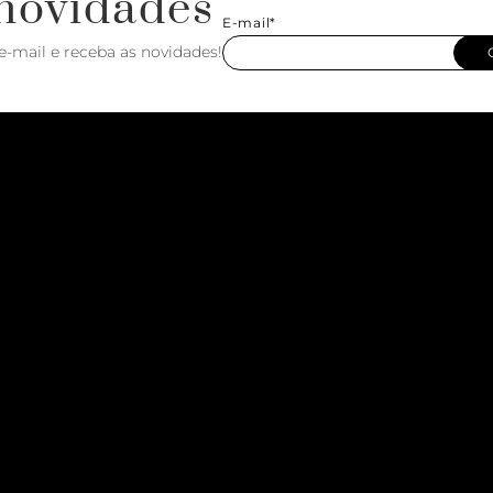
novidades
E-mail*
e-mail e receba as novidades!