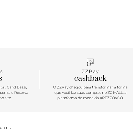
s
ZZPay
s
cashback
ri, Carol Bassi,
O ZZPay chegou para transformar a forma
icenza e Reserva
que você faz suas compras no ZZ MALL, a
o site
plataforma de moda da AREZZO&CO.
utros