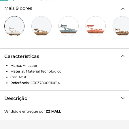
Mais
9
cores
Características
Marca:
Anacapri
Material
:
Material Tecnológico
Cor
:
Azul
Referência:
C3037800010014
Descrição
Sandália de amarração ANACAPRI azul. Possui três pares de
Vendido e entregue por
ZZ MALL
tiras pequenas bombadas formando nós nas laterais do
modelo, e uma tira fina bombada que divide os dedos e
perpassa por essas tiras laterais percorrendo toda a