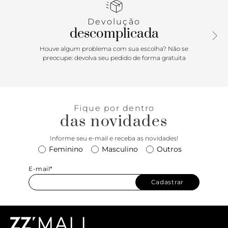
sandália, fechando em amarração no tornozelo com
ponteiras metálicas. Solado emborrachado e palmilha
Devolução
anatômica mais alta com o nome da marca. Deixa os
descomplicada
dedos, laterais e calcanhar à mostra.
Houve algum problema com sua escolha? Não se
Porque Apostar: Perfeita é ela! Unindo o solado mais alto e
preocupe: devolva seu pedido de forma gratuita
robusto da papete com a delicadeza das tiras arrematadas
pelos nós, a sandália ANACAPRI surpreende por seu
conforto e infinitas possibilidades de combinações. Vai ser
a sua best friend dos dias mais frescos e ensolarados,
Fique por dentro
trazendo uma pegada cool e cheia de atitude para os seus
das novidades
looks. Aposte!
Informe seu e-mail e receba as novidades!
Feminino
Masculino
Outros
E-mail*
Cadastrar