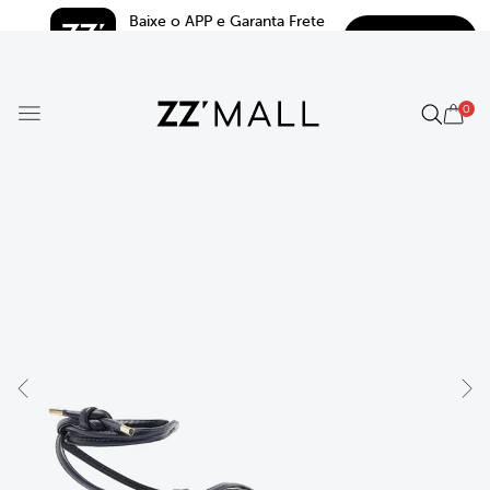
Baixe o APP e Garanta Frete 
BAIXAR
Grátis*
5.0
0