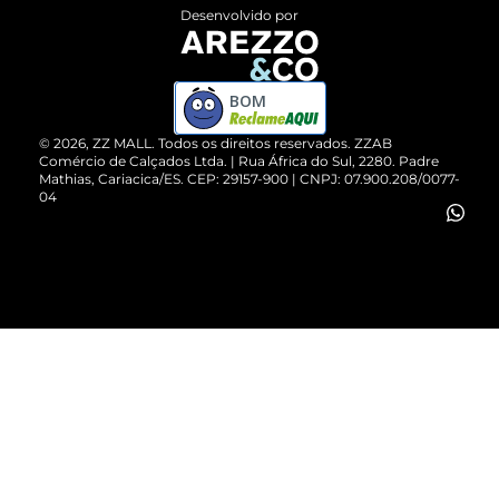
Entrega
ZZ Influ
Desenvolvido por
Devolução do Produto
ZZ MALL é confiável
Compre pelo WhatsApp
ZZPay
BOM
Cartão Presente
©
2026
, ZZ MALL. Todos os direitos reservados.
ZZAB
Comércio de Calçados Ltda. | Rua África do Sul, 2280. Padre
Mathias, Cariacica/ES. CEP: 29157-900 | CNPJ: 07.900.208/0077-
Vendas Corporativas
04