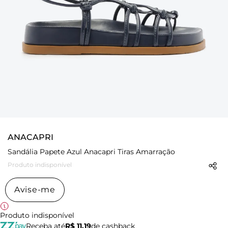
ANACAPRI
Sandália Papete Azul Anacapri Tiras Amarração
Produto indisponível
Avise-me
Produto indisponível
Receba até
R$ 11,19
de cashback