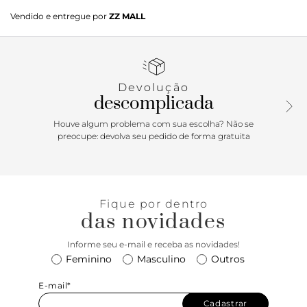
Sandália Off-white em couro. O modelo tem salto alto
Vendido e entregue por
ZZ MALL
bloco e bico redondo. Traz tira média sobre os dedos.
Fechada no calcanhar, possui tiras em torno do tornozelo,
fechando em amarração. A sandália exibe todo o peito do
pé e os dedos.
Devolução
descomplicada
Houve algum problema com sua escolha? Não se
preocupe: devolva seu pedido de forma gratuita
Fique por dentro
das novidades
Informe seu e-mail e receba as novidades!
Feminino
Masculino
Outros
E-mail*
Cadastrar