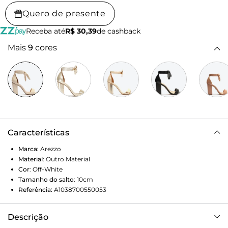
Quero de presente
Receba até
R$ 30,39
de cashback
Mais
9
cores
Características
Marca:
Arezzo
Material
:
Outro Material
Cor
:
Off-White
Tamanho do salto
:
10cm
Referência:
A1038700550053
Descrição