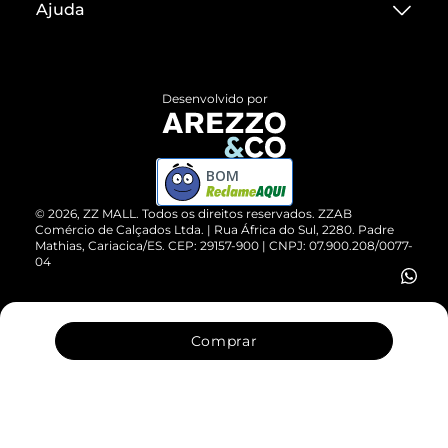
Ajuda
Termos de Uso
Central de Atendimento
Políticas de Privacidade
Entrega
ZZ Influ
Desenvolvido por
Devolução do Produto
ZZ MALL é confiável
Compre pelo WhatsApp
ZZPay
BOM
Cartão Presente
©
2026
, ZZ MALL. Todos os direitos reservados.
ZZAB
Comércio de Calçados Ltda. | Rua África do Sul, 2280. Padre
Mathias, Cariacica/ES. CEP: 29157-900 | CNPJ: 07.900.208/0077-
Vendas Corporativas
04
Comprar