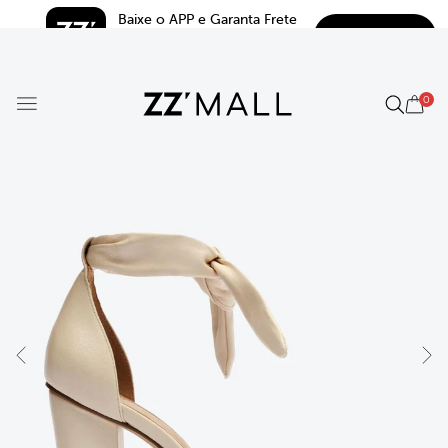
Baixe o APP e Garanta Frete 
BAIXAR
Grátis*
5.0
0