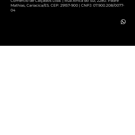
Comércio de Calçados Ltda. | Rua África do Sul, 2280. Padre
Mathias, Cariacica/ES. CEP: 29157-900 | CNPJ: 07.900.208/0077-
Vendas Corporativas
04