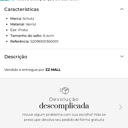
Características
Marca:
Schutz
Material
:
Verniz
Cor
:
Preto
Tamanho do salto
:
6.4cm
Referência:
S2096100360001
Descrição
Must have no closet de toda fashionista, a sandália mule
Vendido e entregue por
ZZ MALL
tem seu fator trendy elevado à máxima potência nessa
versão que traz o salto mini estilizado e o glamouroso
acabamento em verniz, sem falar no moderno bico
quadrado! Por sua vez, a delicada fivela arremata esse
modelo trazendo um charme retrô irresistível, fazendo com
Devolução
que seja a aposta perfeita para deixar do look com jeans + t-
descomplicada
shirt ao vestido floral ou mesmo aquela calça de couro ou
alfaiataria muito mais interessante. Aposte!
Houve algum problema com sua escolha? Não se
preocupe: devolva seu pedido de forma gratuita