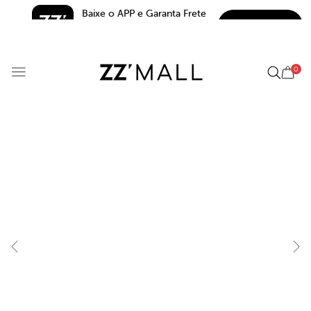
Baixe o APP e Garanta Frete 
BAIXAR
Grátis*
5.0
0