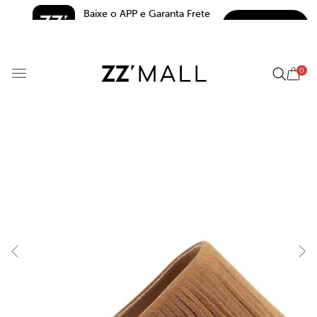
Baixe o APP e Garanta Frete 
BAIXAR
Grátis*
5.0
0