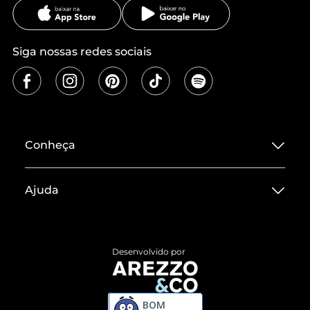
Siga nossas redes sociais
Conheça
Sobre ZZ MALL
Ajuda
Termos de Uso
Central de Atendimento
Políticas de Privacidade
Entrega
ZZ Influ
Desenvolvido por
Devolução do Produto
ZZ MALL é confiável
Compre pelo WhatsApp
ZZPay
BOM