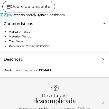
Quero de presente
Receba até
R$ 9,99
de cashback
Características
Marca:
Anacapri
Material
:
Tecido
Cor
:
Bege
Referência:
C3048901030001
Descrição
Sandália mule com detalhe em franja, na cor bege. O
Vendido e entregue por
ZZ MALL
modelo de material em tecido de camurça, possui salto em
bloco médio. Com biqueira arredondada, apresenta cabedal
em tira larga com recorte imponente e aplicação de franjas
na gáspea. Com palmilha nude e assinatura Anacapri.
Aberta, deixa os dedos e o calcanhar à mostra. Porque
Devolução
Apostar: Urban & boho para a temporada Resort’26
descomplicada
Anacapri. Versátil, a sandália mule possui um design
minimalista e moderninho, com tira mais larga, recorte
Houve algum problema com sua escolha? Não se