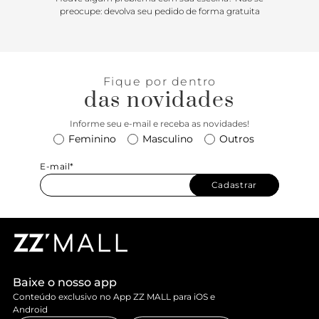
imponente e detalhe em franjas no cabedal. Tendência
preocupe: devolva seu pedido de forma gratuita
absoluta, o modelinho em tecido de camurça dá um toque
folk elegante no visual e combina absolutamente com tu-
do!
Fique por dentro
das novidades
Informe seu e-mail e receba as novidades!
Feminino
Masculino
Outros
E-mail*
Cadastrar
Baixe o nosso app
Conteúdo exclusivo no App ZZ MALL para iOS e
Android