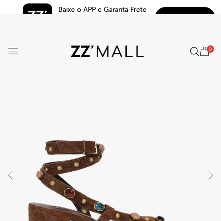
Baixe o APP e Garanta Frete 
BAIXAR
Grátis*
5.0
0