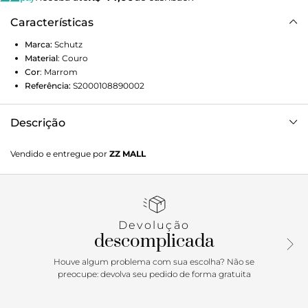
Características
Marca:
Schutz
Material
:
Couro
Cor
:
Marrom
Referência:
S2000108890002
Descrição
Essa sandália feminina de couro bege é aquela peça que
Vendido e entregue por
ZZ MALL
transforma qualquer look na hora. Com cabedal em
camurça macia, as aplicações de studs dão o toque de
atitude que você queria, sem perder a elegância natural do
tom neutro. O salto bloco médio garante conforto e estilo,
perfeito para acompanhar você do dia à noite com muito
Devolução
charme. E o bico quadrado? Moderno e cheio de
descomplicada
personalidade, faz dessa sandália salto bloco bege um
must-have pra quem quer estar sempre na linha fashion
Houve algum problema com sua escolha? Não se
com uma pegada descolada.
preocupe: devolva seu pedido de forma gratuita