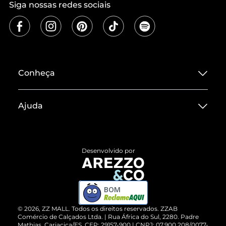
Siga nossas redes sociais
Conheça
Sobre ZZ MALL
Ajuda
Termos de Uso
Central de Atendimento
Políticas de Privacidade
Entrega
ZZ Influ
Desenvolvido por
Devolução do Produto
ZZ MALL é confiável
Compre pelo WhatsApp
ZZPay
BOM
Cartão Presente
©
2026
, ZZ MALL. Todos os direitos reservados.
ZZAB
Comércio de Calçados Ltda. | Rua África do Sul, 2280. Padre
Mathias, Cariacica/ES. CEP: 29157-900 | CNPJ: 07.900.208/0077-