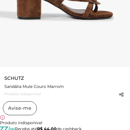
SCHUTZ
Sandália Mule Couro Marrom
Produto indisponível
Avise-me
Produto indisponível
Receba até
R$ 44,00
de cashback