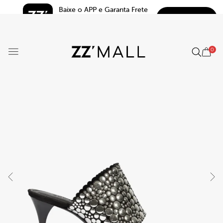
Baixe o APP e Garanta Frete 
BAIXAR
Grátis*
5.0
0