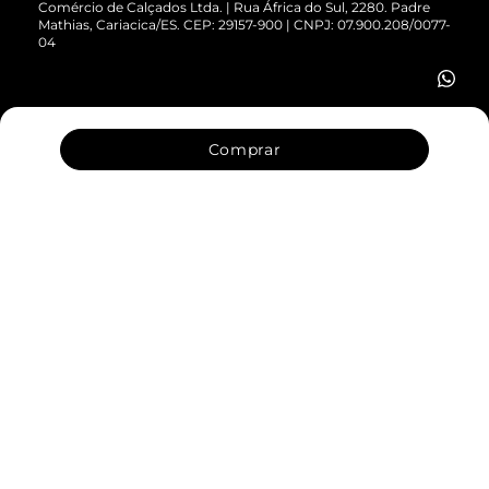
Comércio de Calçados Ltda. | Rua África do Sul, 2280. Padre
Mathias, Cariacica/ES. CEP: 29157-900 | CNPJ: 07.900.208/0077-
Vendas Corporativas
04
Comprar