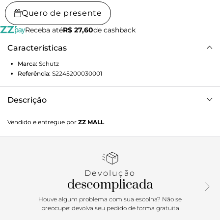
Quero de presente
Receba até
R$ 27,60
de cashback
Características
Marca:
Schutz
Referência:
S2245200030001
Descrição
Essa sandália feminina de couro é puro impacto – do jeito
Vendido e entregue por
ZZ MALL
que a gente ama! Com acabamento em nobuck, ela aposta
em um visual sofisticado com pegada fashionista. As duas
tiras no cabedal equilibram ousadia e elegância: a larga,
com aplicação de hotfix metalizados, brilha no peito do pé
como um acessório embutido; a fina, minimalista, garante
Devolução
aquele toque cool no detalhe. O salto médio entra em cena
descomplicada
com conforto e estilo, ideal pra quem quer arrasar do dia
até a noite.
Houve algum problema com sua escolha? Não se
preocupe: devolva seu pedido de forma gratuita