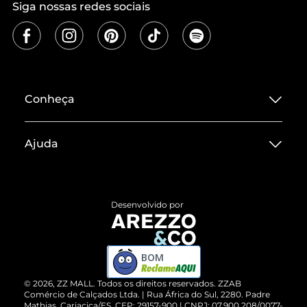
Siga nossas redes sociais
Conheça
Sobre ZZ MALL
Ajuda
Termos de Uso
Central de Atendimento
Políticas de Privacidade
Entrega
ZZ Influ
Desenvolvido por
Devolução do Produto
ZZ MALL é confiável
Compre pelo WhatsApp
ZZPay
BOM
Cartão Presente
©
2026
, ZZ MALL. Todos os direitos reservados.
ZZAB
Comércio de Calçados Ltda. | Rua África do Sul, 2280. Padre
Mathias, Cariacica/ES. CEP: 29157-900 | CNPJ: 07.900.208/0077-