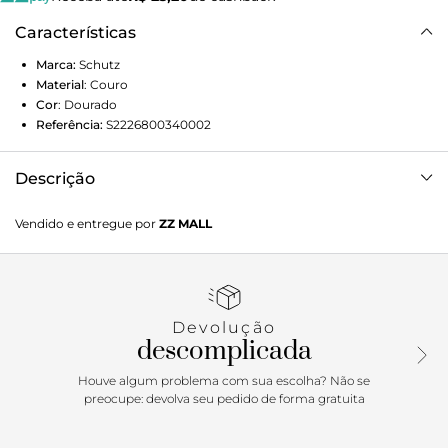
Características
Marca:
Schutz
Material
:
Couro
Cor
:
Dourado
Referência:
S2226800340002
Descrição
Descubra o par perfeito entre estilo e conforto com a
Vendido e entregue por
ZZ MALL
Sandália Meia Pata Couro Dourada. Unindo a força da
plataforma com a delicadeza do tressê artesanal nas tiras,
este modelo é a tendência que você estava esperando.
Devolução
descomplicada
Houve algum problema com sua escolha? Não se
preocupe: devolva seu pedido de forma gratuita