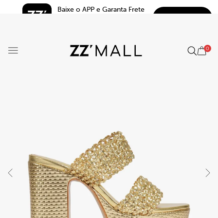
Baixe o APP e Garanta Frete 
BAIXAR
Grátis*
5.0
0