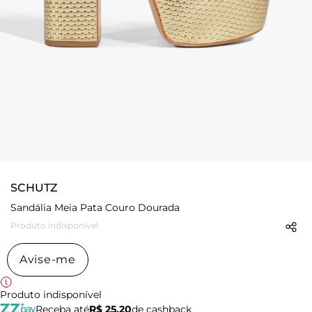
SCHUTZ
Sandália Meia Pata Couro Dourada
Produto indisponível
Avise-me
Produto indisponível
Receba até
R$ 25,20
de cashback