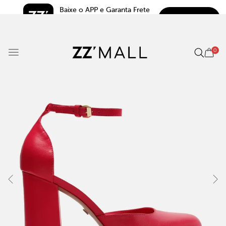
Baixe o APP e Garanta Frete 
BAIXAR
Grátis*
5.0
0