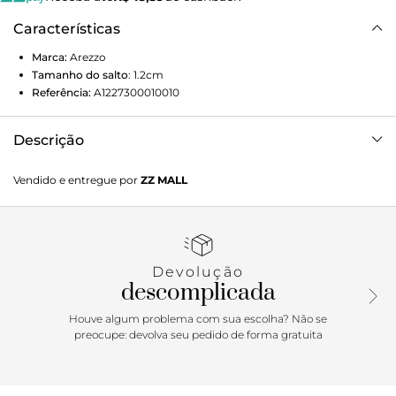
Características
Marca:
Arezzo
Tamanho do salto
:
1.2cm
Referência:
A1227300010010
Descrição
Sandália rosa de couro. O modelo tem salto alto bloco,
Vendido e entregue por
ZZ MALL
meia-pata dupla e bico quadrado. Fechada na parte frontal
e no calcanhar, possui tira fina em torno do tornozelo com
fivela metálica lateral. A sandália exibe todo o peito do pé.
Com palmilha da cor do modelo.
Devolução
Porque Apostar
descomplicada
A sandália surge com uma meia-pata imponente e cria
Houve algum problema com sua escolha? Não se
looks descolados e ousados. O modelo é a cara da
preocupe: devolva seu pedido de forma gratuita
temporada e vem ainda em versão monocromática,
tendência forte na estação. Aposte em alfaiataria oversized
e cropped para um visual sofisticado ou em vestido mini