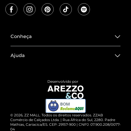
Conheça
Sobre ZZ MALL
Ajuda
Termos de Uso
Central de Atendimento
Políticas de Privacidade
Entrega
ZZ Influ
Desenvolvido por
Devolução do Produto
ZZ MALL é confiável
Compre pelo WhatsApp
ZZPay
BOM
Cartão Presente
©
2026
, ZZ MALL. Todos os direitos reservados.
ZZAB
Comércio de Calçados Ltda. | Rua África do Sul, 2280. Padre
Mathias, Cariacica/ES. CEP: 29157-900 | CNPJ: 07.900.208/0077-
Vendas Corporativas
04