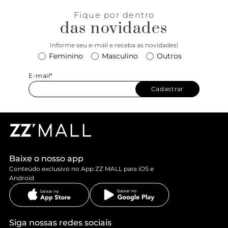
para uma produção sexy e cool.
Fique por dentro
das novidades
Informe seu e-mail e receba as novidades!
Feminino
Masculino
Outros
E-mail*
Cadastrar
Baixe o nosso app
Conteúdo exclusivo no App ZZ MALL para iOS e
Android
Siga nossas redes sociais