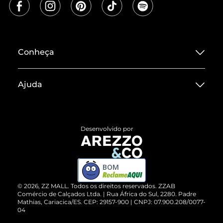
Conheça
Sobre ZZ MALL
Ajuda
Termos de Uso
Central de Atendimento
Políticas de Privacidade
Entrega
ZZ Influ
Desenvolvido por
Devolução do Produto
ZZ MALL é confiável
Compre pelo WhatsApp
ZZPay
BOM
Cartão Presente
©
2026
, ZZ MALL. Todos os direitos reservados.
ZZAB
Comércio de Calçados Ltda. | Rua África do Sul, 2280. Padre
Mathias, Cariacica/ES. CEP: 29157-900 | CNPJ: 07.900.208/0077-
Vendas Corporativas
04