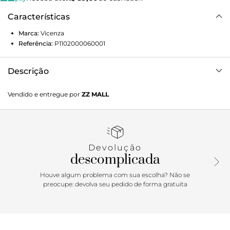
Características
Marca:
Vicenza
Referência:
P1102000060001
Descrição
Sandália feminina de salto alto em couro bordô.
Vendido e entregue por
ZZ MALL
Impactante e cheia de presença, modelo possui recortes
precisos para valorizar um design moderno e marcante. A
construção robusta equilibra feminilidade e ousadia,
enquanto o acabamento em couro traz sofisticação ao
visual. Uma peça que atualiza o clássico com personalidade
Devolução
— perfeita para looks noturnos ou produções poderosas de
descomplicada
inverno.
Houve algum problema com sua escolha? Não se
preocupe: devolva seu pedido de forma gratuita