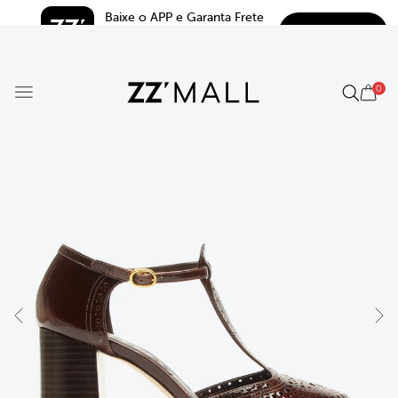
Baixe o APP e Garanta Frete 
BAIXAR
Grátis*
5.0
0