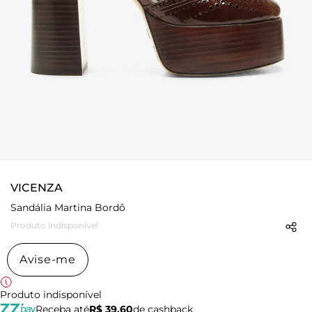
VICENZA
Sandália Martina Bordô
Produto indisponível
Avise-me
Produto indisponível
Receba até
R$ 39,60
de cashback