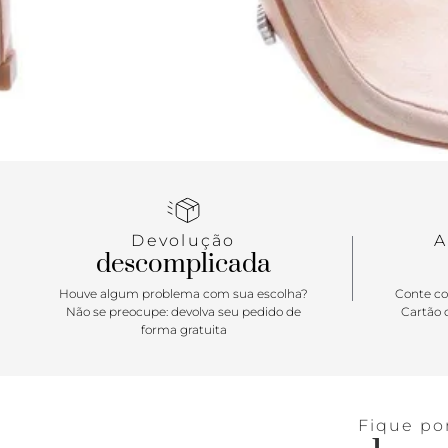
Devolução
A
descomplicada
Houve algum problema com sua escolha?
Conte co
Não se preocupe: devolva seu pedido de
Cartão d
forma gratuita
Fique po