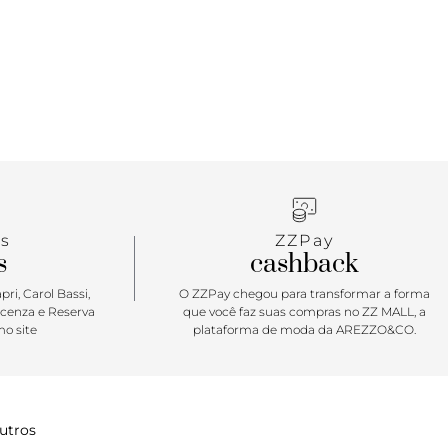
s
ZZPay
s
cashback
ri, Carol Bassi,
O ZZPay chegou para transformar a forma
icenza e Reserva
que você faz suas compras no ZZ MALL, a
o site
plataforma de moda da AREZZO&CO.
utros