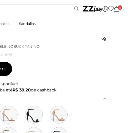
0
patos
Sandálias
SELE NOBUCK TANINO
ponível
-me
isponível
ba até
R$ 39,20
de cashback