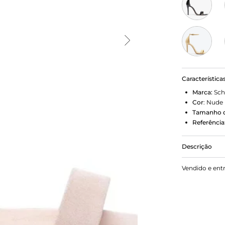
Característica
Marca:
Sch
Cor
:
Nude
Tamanho d
Referência
Descrição
O clássico m
Vendido e ent
um must-have
combinação 
ainda mais e