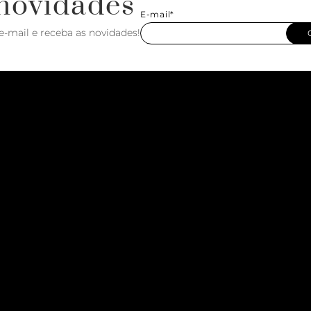
novidades
E-mail*
e-mail e receba as novidades!