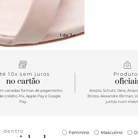
1 de 7
té 10x sem juros
Produto
no cartão
oficiai
m variadas formas de pagamento:
Arezzo, Schutz, Vans, Anacap
e crédito, Pix, Apple Pay e Google
Brizza, Alexandre Birman, V
Pay.
juntas num mesm
r dentro
Feminino
Masculino
O