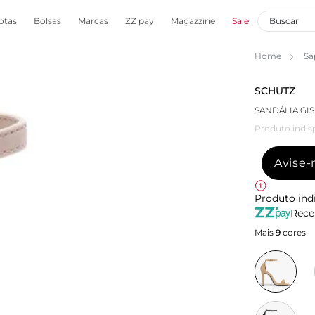
otas
Bolsas
Marcas
ZZ pay
Magazzine
Sale
Home
Sa
SCHUTZ
SANDÁLIA GI
Produto indis
Avise
Produto ind
Rece
Mais
9
cores