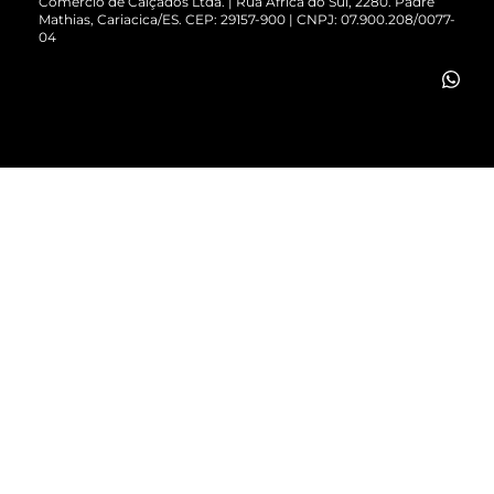
Comércio de Calçados Ltda. | Rua África do Sul, 2280. Padre
Mathias, Cariacica/ES. CEP: 29157-900 | CNPJ: 07.900.208/0077-
Vendas Corporativas
04