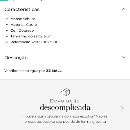
Características
Marca:
Schutz
Material
:
Couro
Cor
:
Dourado
Tamanho do salto
:
6cm
Referência:
S2089100730001
Descrição
Uma sandália de salto bloco super charmosa com suas
Vendido e entregue por
ZZ MALL
tiras assimétricas e o glamour do acabamento metalizado
com aplicação de brilho no cabedal. Confortável, essa
sandália dourada traz também a amarração sexy no
tornozelo. Perfeita para usar dia e noite!
Devolução
descomplicada
Houve algum problema com sua escolha? Não se
preocupe: devolva seu pedido de forma gratuita