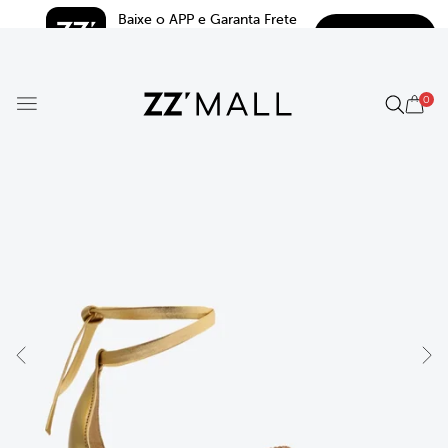
Baixe o APP e Garanta Frete 
BAIXAR
Grátis*
5.0
0