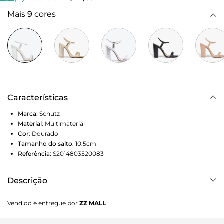
Mais
9
cores
Características
Marca:
Schutz
Material
:
Multimaterial
Cor
:
Dourado
Tamanho do salto
:
10.5cm
Referência:
S2014803520083
Descrição
Combinação perfeita entre estilo e conforto, essa sandália
Vendido e entregue por
ZZ MALL
feminina com salto bloco alto se destaca pelo charme
rústico do solado em cortiça. Por sua vez, as delicadas tiras