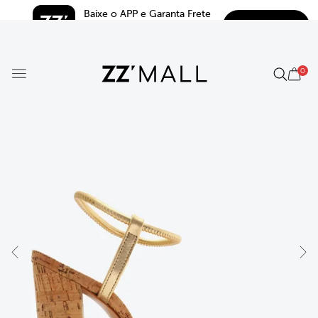
Baixe o APP e Garanta Frete 
BAIXAR
Grátis*
5.0
0