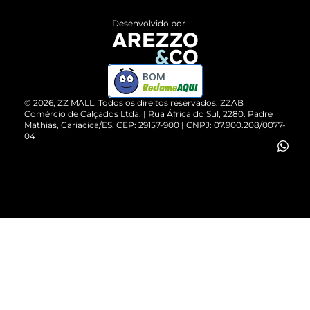
Entrega
ZZ Influ
Desenvolvido por
Devolução do Produto
ZZ MALL é confiável
Compre pelo WhatsApp
ZZPay
BOM
Cartão Presente
©
2026
, ZZ MALL. Todos os direitos reservados.
ZZAB
Comércio de Calçados Ltda. | Rua África do Sul, 2280. Padre
Mathias, Cariacica/ES. CEP: 29157-900 | CNPJ: 07.900.208/0077-
Vendas Corporativas
04