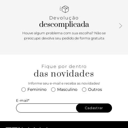
douradas trazem elegância e um toque glam e sexy ao look,
garantindo um visual super cool para suas produções.
Devolução
descomplicada
Houve algum problema com sua escolha? Não se
preocupe: devolva seu pedido de forma gratuita
Fique por dentro
das novidades
Informe seu e-mail e receba as novidades!
Feminino
Masculino
Outros
E-mail*
Cadastrar