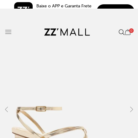
Baixe o APP e Garanta Frete 
BAIXAR
Grátis*
5.0
0