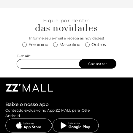
A sandália aposta no acabamento metalizado brilhante,
expressando a tendência glam e fun da temporada.
Charmosa, combina com as mais diversas peças e cria um
Fique por dentro
ponto de destaque nas produções. Comfy e descolada, a
das novidades
cara da estação mais quente do ano!
Informe seu e-mail e receba as novidades!
Feminino
Masculino
Outros
E-mail*
Cadastrar
Baixe o nosso app
Conteúdo exclusivo no App ZZ MALL para iOS e
Android