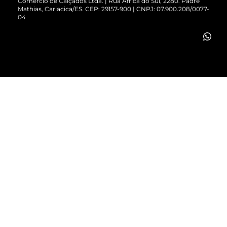
Comércio de Calçados Ltda. | Rua África do Sul, 2280. Padre
Mathias, Cariacica/ES. CEP: 29157-900 | CNPJ: 07.900.208/0077-
Vendas Corporativas
04