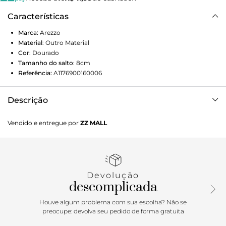
Características
Marca:
Arezzo
Material
:
Outro Material
Cor
:
Dourado
Tamanho do salto
:
8cm
Referência:
A1176900160006
Descrição
Sandália dourada em material metalizado brilhante. O
Vendido e entregue por
ZZ MALL
modelo tem salto médio bloco, revestido no mesmo
material do calçado, e bico quadrado. Traz tira sobre os
dedos e mais duas duplas de tiras finas cruzadas no peito
do pé. Possui duas tiras finas que saem das laterais,
contornam o tornozelo e fecham em fivela metálica. Com
Devolução
palmilha da cor do modelo e inscrição do nome da marca.
descomplicada
A sandália exibe todo o pé.
Houve algum problema com sua escolha? Não se
Porque Apostar
preocupe: devolva seu pedido de forma gratuita