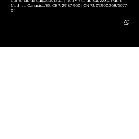
Comércio de Calçados Ltda. | Rua África do Sul, 2280. Padre
Mathias, Cariacica/ES. CEP: 29157-900 | CNPJ: 07.900.208/0077-
Vendas Corporativas
04