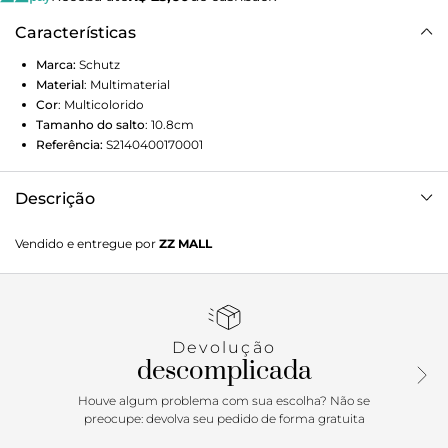
Características
Marca:
Schutz
Material
:
Multimaterial
Cor
:
Multicolorido
Tamanho do salto
:
10.8cm
Referência:
S2140400170001
Descrição
Com tiras sexy e sofisticadas, esta sandália feminina possui
Vendido e entregue por
ZZ MALL
um salto alto fino que deixa esse modelo ainda mais
poderoso. Glam e cheia de personalidade com seu
acabamento metalizado colorido, essa sandália também se
destaca pelo charmoso fechamento com amarração no
tornozelo.
Devolução
descomplicada
Houve algum problema com sua escolha? Não se
preocupe: devolva seu pedido de forma gratuita