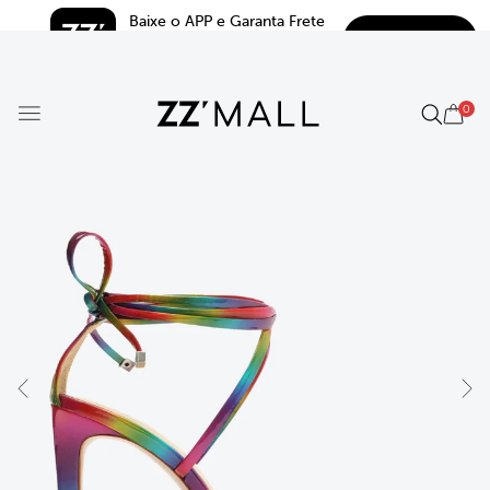
Baixe o APP e Garanta Frete 
BAIXAR
Grátis*
5.0
0