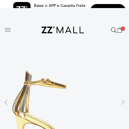
Baixe o APP e Garanta Frete 
BAIXAR
Grátis*
5.0
0