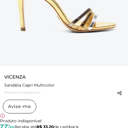
VICENZA
Sandália Capri Multicolor
Produto indisponível
Avise-me
Produto indisponível
Receba até
R$ 33,20
de cashback