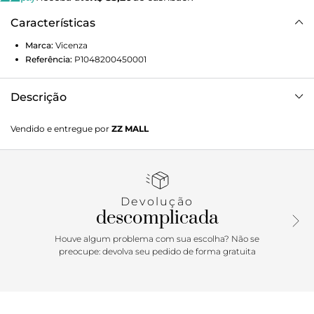
Características
Marca:
Vicenza
Referência:
P1048200450001
Descrição
Sandália feminina Capri multicolor em couro. As tiras
Vendido e entregue por
ZZ MALL
metalizadas cruzam o pé de forma delicada, enquanto os
detalhes na parte traseira completam o design com
sofisticação. O salto alto proporciona elegância e presença,
tornando a sandália perfeita para quem quer adicionar
brilho e destaque às produções. Ideal para complementar
Devolução
looks do dia a dia ou da noite, garantindo estilo e
descomplicada
personalidade na medida certa.
Houve algum problema com sua escolha? Não se
preocupe: devolva seu pedido de forma gratuita