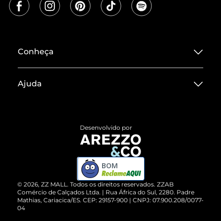
Conheça
Sobre ZZ MALL
Ajuda
Termos de Uso
Central de Atendimento
Políticas de Privacidade
Entrega
ZZ Influ
Desenvolvido por
Devolução do Produto
ZZ MALL é confiável
Compre pelo WhatsApp
ZZPay
BOM
Cartão Presente
©
2026
, ZZ MALL. Todos os direitos reservados.
ZZAB
Comércio de Calçados Ltda. | Rua África do Sul, 2280. Padre
Mathias, Cariacica/ES. CEP: 29157-900 | CNPJ: 07.900.208/0077-
Vendas Corporativas
04