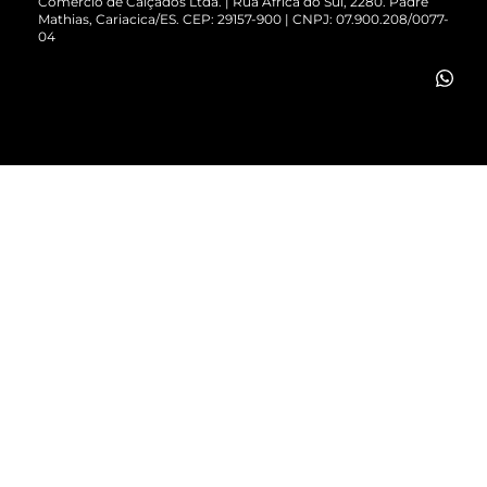
Comércio de Calçados Ltda. | Rua África do Sul, 2280. Padre
Mathias, Cariacica/ES. CEP: 29157-900 | CNPJ: 07.900.208/0077-
Vendas Corporativas
04