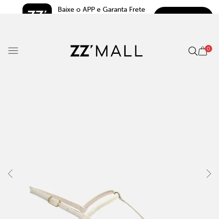
Baixe o APP e Garanta Frete 
BAIXAR
Grátis*
5.0
0