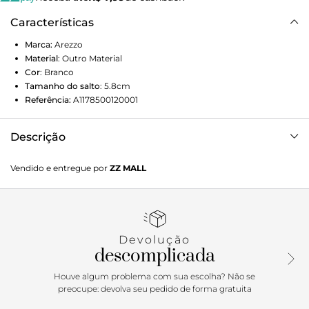
Características
Marca:
Arezzo
Material
:
Outro Material
Cor
:
Branco
Tamanho do salto
:
5.8cm
Referência:
A1178500120001
Descrição
Sandália branca. O modelo slim tem salto baixo bloco e
Vendido e entregue por
ZZ MALL
bico quadrado. Traz tira fina que passa entre os dedos,
conectada a mais uma tira fina e bombada no peito do pé.
Possui ainda tira fina em torno do calcanhar com fecho em
fivela metálica lateral. Com palmilha bege e inscrição do
nome da marca. Aberta, a sandália exibe todo o pé.
Devolução
descomplicada
Porque Apostar
Houve algum problema com sua escolha? Não se
A sandália para toda e qualquer produção de verão! O
preocupe: devolva seu pedido de forma gratuita
modelo slim vai do office ao passeio e combina com as