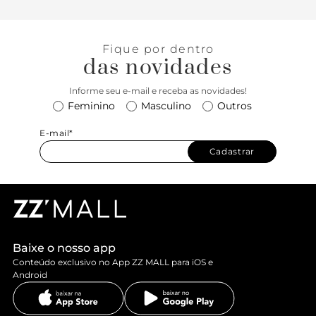
mais diversas peças, do jeans à alfaiataria, criando um look
despojado e comfy. Uma ótima opção para presentear!
Fique por dentro
das novidades
Informe seu e-mail e receba as novidades!
Feminino
Masculino
Outros
E-mail*
Cadastrar
Baixe o nosso app
Conteúdo exclusivo no App ZZ MALL para iOS e
Android