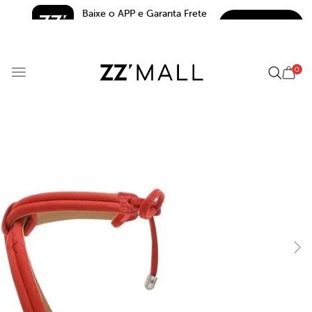
Baixe o APP e Garanta Frete 
BAIXAR
Grátis*
5.0
0