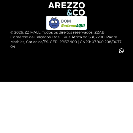
Devolução do Produto
ZZ MALL é confiável
Compre pelo WhatsApp
ZZPay
BOM
Cartão Presente
©
2026
, ZZ MALL. Todos os direitos reservados.
ZZAB
Comércio de Calçados Ltda. | Rua África do Sul, 2280. Padre
Mathias, Cariacica/ES. CEP: 29157-900 | CNPJ: 07.900.208/0077-
Vendas Corporativas
04