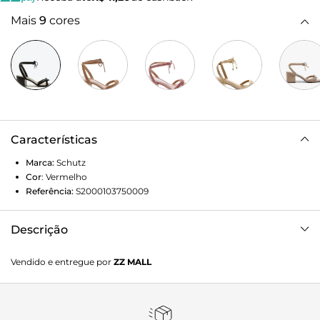
Mais
9
cores
Características
Marca:
Schutz
Cor
:
Vermelho
Referência:
S2000103750009
Descrição
As tiras delicadas de inspiração 90’s são o ponto forte dessa
Vendido e entregue por
ZZ MALL
confortável sandália! Com charme de sobra por conta da
amarração e o trançado em sua faixa, é a aposta perfeita
para deixar o vestido estampado em destaque ou então
completar com aquele toque edgy característico do block