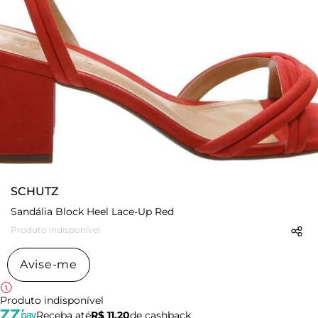
SCHUTZ
Sandália Block Heel Lace-Up Red
Produto indisponível
Avise-me
Produto indisponível
Receba até
R$ 11,20
de cashback