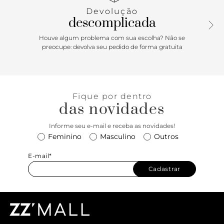
heel a produção com pantacourt ou jeans cropped. Aposte!
Devolução
descomplicada
Houve algum problema com sua escolha? Não se
preocupe: devolva seu pedido de forma gratuita
Fique por dentro
das novidades
Informe seu e-mail e receba as novidades!
Feminino
Masculino
Outros
E-mail*
Cadastrar