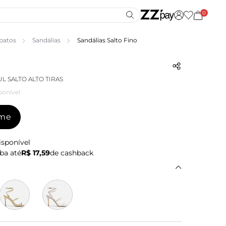
0
patos
Sandálias
Sandálias Salto Fino
L SALTO ALTO TIRAS
ponível
-me
isponível
ba até
R$ 17,59
de cashback