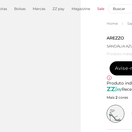
otas
Bolsas
Marcas
ZZ pay
Magazzine
Sale
Home
Sa
AREZZO
SANDÁLIA AZU
Produto indis
Avise
Produto ind
Rece
Mais
2
cores