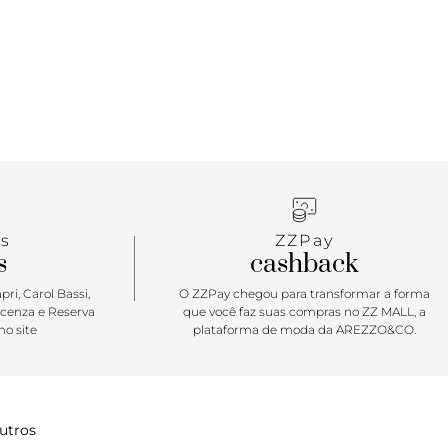
s
ZZPay
s
cashback
ri, Carol Bassi,
O ZZPay chegou para transformar a forma
icenza e Reserva
que você faz suas compras no ZZ MALL, a
o site
plataforma de moda da AREZZO&CO.
utros