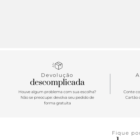
Devolução
A
descomplicada
Houve algum problema com sua escolha?
Conte co
Não se preocupe: devolva seu pedido de
Cartão d
forma gratuita
Fique po