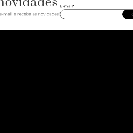
novidades
E-mail*
e-mail e receba as novidades!