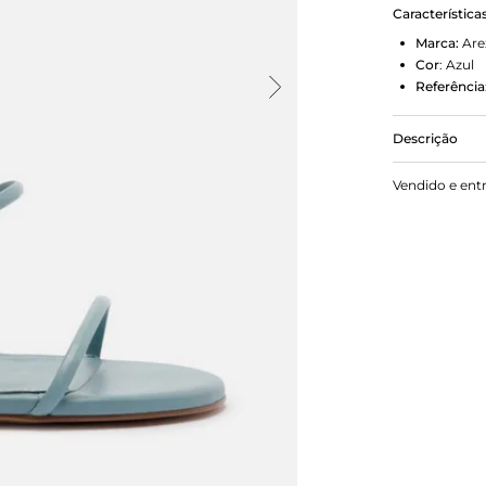
Característica
Marca:
Are
Cor
:
Azul
Referência
Descrição
Sandália azu
Vendido e ent
arredondado
e mais duas 
tornozelo e 
palmilha é n
marca.