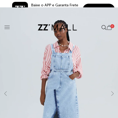
Baixe o APP e Garanta Frete 
BAIXAR
Grátis*
5.0
0