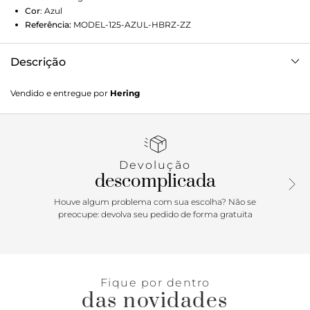
Cor
:
Azul
Referência:
MODEL-125-AZUL-HBRZ-ZZ
Descrição
Descubra nossa salopete jeans com fenda frontal, um ícone
Vendido e entregue por
Hering
fashion que combina estilo e elegância. Com seu design
moderno e detalhe de fenda, esta peça é perfeita para um
visual fashionista. Detalhes da peça:Em jeans Modelagem
reta Comprimento midi Alça com botão Peitilho com
bolso arredondado Abotoamento lateral com 2 botões
Devolução
Bolsos tradicionais Barra normal
descomplicada
Houve algum problema com sua escolha? Não se
preocupe: devolva seu pedido de forma gratuita
Fique por dentro
das novidades