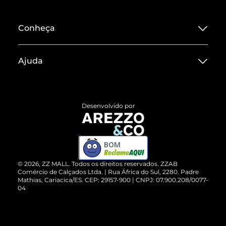
Conheça
Sobre ZZ MALL
Ajuda
Termos de Uso
Central de Atendimento
Políticas de Privacidade
Entrega
ZZ Influ
Desenvolvido por
Devolução do Produto
ZZ MALL é confiável
Compre pelo WhatsApp
ZZPay
BOM
Cartão Presente
©
2026
, ZZ MALL. Todos os direitos reservados.
ZZAB
Comércio de Calçados Ltda. | Rua África do Sul, 2280. Padre
Mathias, Cariacica/ES. CEP: 29157-900 | CNPJ: 07.900.208/0077-
Vendas Corporativas
04