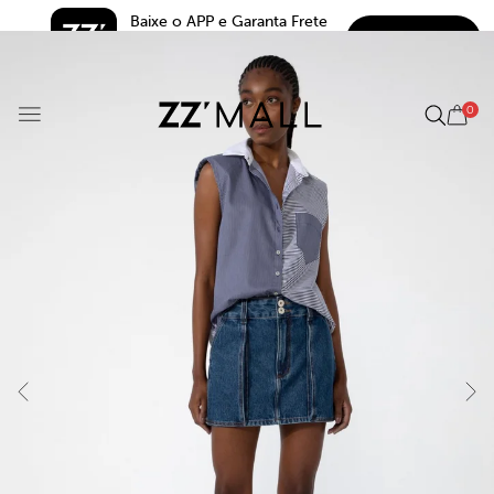
Baixe o APP e Garanta Frete 
BAIXAR
Grátis*
5.0
0