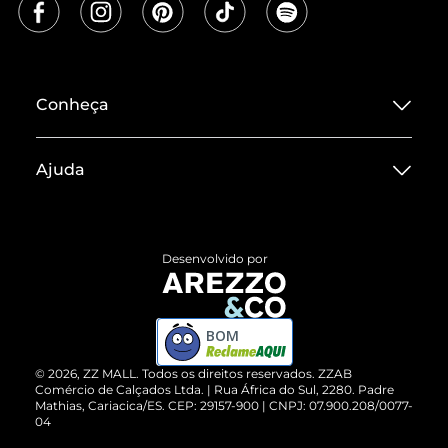
Conheça
Sobre ZZ MALL
Ajuda
Termos de Uso
Central de Atendimento
Políticas de Privacidade
Entrega
ZZ Influ
Desenvolvido por
Devolução do Produto
ZZ MALL é confiável
Compre pelo WhatsApp
ZZPay
BOM
Cartão Presente
©
2026
, ZZ MALL. Todos os direitos reservados.
ZZAB
Comércio de Calçados Ltda. | Rua África do Sul, 2280. Padre
Mathias, Cariacica/ES. CEP: 29157-900 | CNPJ: 07.900.208/0077-
Vendas Corporativas
04