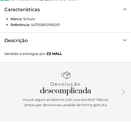
Características
Marca:
Schutz
Referência:
S4705800190001
Descrição
Mini saia com lavagem escura, peça cintura baixa, abertura
Vendido e entregue por
ZZ MALL
frontal com zíper de metal e abotoamento duplo com
botão de metal personalizado Schutz off white, bolsos faca
e fole frontais, bolso traseiros fole, com fechamento de aba,
etiqueta de marca e tamanho costurados no cós, parte
interna das costas. Composição: 100% Algodão. A modelo
Devolução
veste 36 | Altura: 1,79 cm | Busto: 78 cm | Quadril: 89 cm |
descomplicada
Cintura: 62 cm
Houve algum problema com sua escolha? Não se
preocupe: devolva seu pedido de forma gratuita