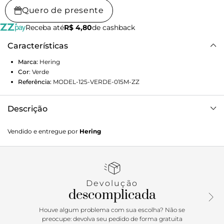
Quero de presente
Receba até
R$ 4,80
de cashback
Características
Marca:
Hering
Cor
:
Verde
Referência:
MODEL-125-VERDE-015M-ZZ
Descrição
Regata básica masculina slim em ribana, tem o estilo
Vendido e entregue por
Hering
clássico para usar todos os dias da semana. Elaborada
ribana canelada de algodão, possui modelagem slim com
caimento perfeito, além de gola redonda e cavas no lugar.
Dicas de Uso: Versátil, é ideal para quem deseja aliar
conforto e estilo. Aposte com uma bermuda chino ou jeans
Devolução
para um visual casual completo! Detalhes da peça: Em
descomplicada
ribana Canelada Modelagem slim Gola redonda Cavas
regulares Alças largas
Houve algum problema com sua escolha? Não se
preocupe: devolva seu pedido de forma gratuita