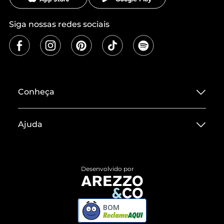
Siga nossas redes sociais
Conheça
Sobre ZZ MALL
Ajuda
Termos de Uso
Central de Atendimento
Políticas de Privacidade
Entrega
ZZ Influ
Desenvolvido por
Devolução do Produto
ZZ MALL é confiável
Compre pelo WhatsApp
ZZPay
BOM