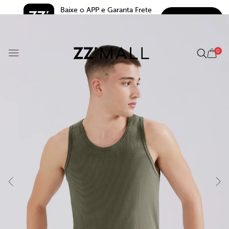
Baixe o APP e Garanta Frete 
BAIXAR
Grátis*
5.0
0