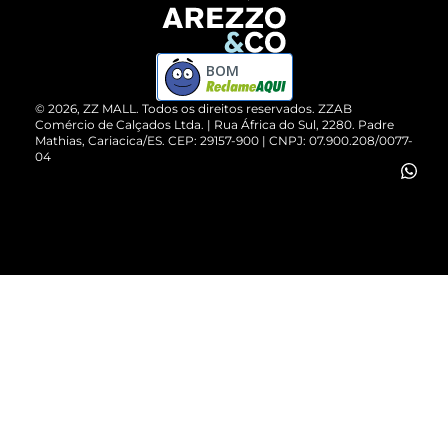
Devolução do Produto
ZZ MALL é confiável
Compre pelo WhatsApp
ZZPay
BOM
Cartão Presente
©
2026
, ZZ MALL. Todos os direitos reservados.
ZZAB
Comércio de Calçados Ltda. | Rua África do Sul, 2280. Padre
Mathias, Cariacica/ES. CEP: 29157-900 | CNPJ: 07.900.208/0077-
Vendas Corporativas
04