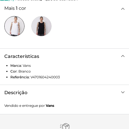
Mais
1
cor
Características
Marca:
Vans
Cor
:
Branco
Referência:
V4701604240003
Descrição
A regata Vans Core Basic é feita de 100% algodão. Possui
Vendido e entregue por
Vans
logo Vans aplicado na altura do peito.