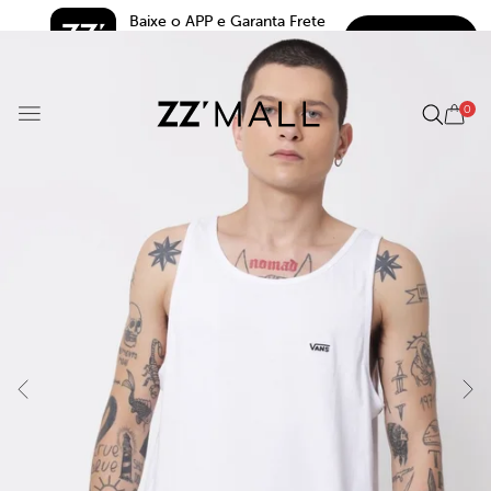
Baixe o APP e Garanta Frete 
BAIXAR
Grátis*
5.0
0