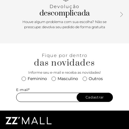
Devolução
descomplicada
Houve algum problema com sua escolha? Não se
preocupe: devolva seu pedido de forma gratuita
Fique por dentro
das novidades
Informe seu e-mail e receba as novidades!
Feminino
Masculino
Outros
E-mail*
Cadastrar