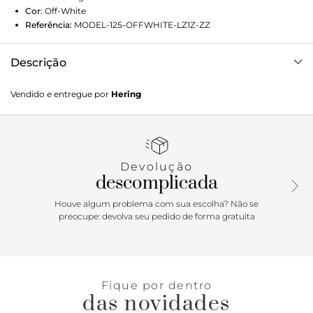
Cor
:
Off-White
Referência:
MODEL-125-OFFWHITE-LZ1Z-ZZ
Descrição
Regata masculina em malha de algodão peruano, garante
Vendido e entregue por
Hering
conforto e durabilidade superiores, além de toque suave na
pele.Detalhes da peça:Algodão peruanoModelagem
regularAlças largasGola careca
Devolução
descomplicada
Houve algum problema com sua escolha? Não se
preocupe: devolva seu pedido de forma gratuita
Fique por dentro
das novidades