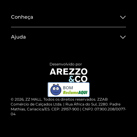
Conheça
Sobre ZZ MALL
Ajuda
Termos de Uso
Central de Atendimento
Políticas de Privacidade
Entrega
ZZ Influ
Desenvolvido por
Devolução do Produto
ZZ MALL é confiável
Compre pelo WhatsApp
ZZPay
BOM
Cartão Presente
©
2026
, ZZ MALL. Todos os direitos reservados.
ZZAB
Comércio de Calçados Ltda. | Rua África do Sul, 2280. Padre
Mathias, Cariacica/ES. CEP: 29157-900 | CNPJ: 07.900.208/0077-
Vendas Corporativas
04