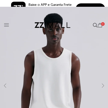
Baixe o APP e Garanta Frete 
BAIXAR
Grátis*
5.0
0