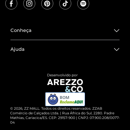
Conheça
Sobre ZZ MALL
Ajuda
Termos de Uso
Central de Atendimento
Políticas de Privacidade
Entrega
ZZ Influ
Desenvolvido por
Devolução do Produto
ZZ MALL é confiável
Compre pelo WhatsApp
ZZPay
BOM
Cartão Presente
©
2026
, ZZ MALL. Todos os direitos reservados.
ZZAB
Comércio de Calçados Ltda. | Rua África do Sul, 2280. Padre
Mathias, Cariacica/ES. CEP: 29157-900 | CNPJ: 07.900.208/0077-
Vendas Corporativas
04