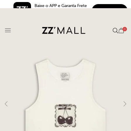
Baixe o APP e Garanta Frete 
BAIXAR
Grátis*
5.0
0