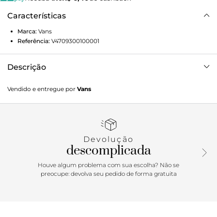
Características
Marca:
Vans
Referência:
V4709300100001
Descrição
Sua personalidade em destaque, independente da ocasião.
Vendido e entregue por
Vans
A Regata Cherryride Marshmallow Cherry traz estilo sem
esforço para o seu visual. A regata feminina foi construída
para ser a sua peça básica favorita. Confeccionada em
tecido 100% algodão, o modelo possui corte justo, com
detalhe em costura pespontada dupla contrastante, no
Devolução
contorno de toda a peça. Traz estampa frontal com
descomplicada
assinatura Vans, com imagem de cerejas, centralizadas na
altura do peito. Uma peça atemporal que carrega a herança
Houve algum problema com sua escolha? Não se
Vans no estilo casual e descontraído.
preocupe: devolva seu pedido de forma gratuita