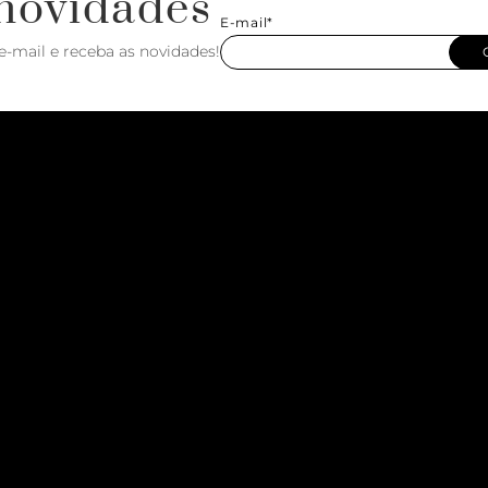
novidades
E-mail*
e-mail e receba as novidades!