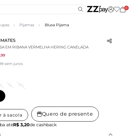
0
upas
Pijamas
Blusa Pijama
IMATES
SA EM RIBANA VERMELHA HERING CANELADA
,99
99 sem juros
M
G
XG
Quero de presente
r à sacola
ba até
R$ 3,20
de cashback
s