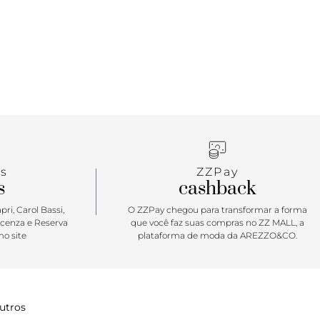
s
ZZPay
s
cashback
ri, Carol Bassi,
O ZZPay chegou para transformar a forma
icenza e Reserva
que você faz suas compras no ZZ MALL, a
o site
plataforma de moda da AREZZO&CO.
utros