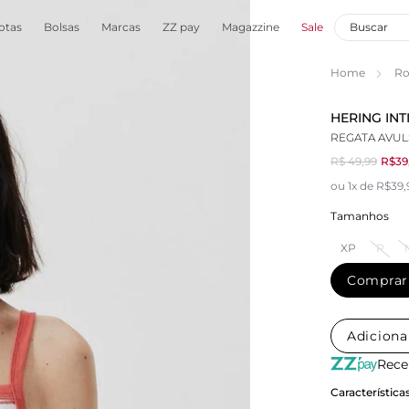
otas
Bolsas
Marcas
ZZ pay
Magazzine
Sale
Home
Ro
HERING INT
REGATA AVUL
R$ 49,99
R$39
ou 1x de R$39,
Tamanhos
XP
P
Comprar
Adiciona
Rece
Característica