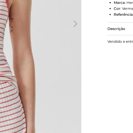
Marca:
Her
Cor
:
Verme
Referência
Descrição
Regata avul
Vendido e ent
ajustada ao
levemente m
canelada po
canelado um
mesclado, o
de poliéste
ribanaCanel