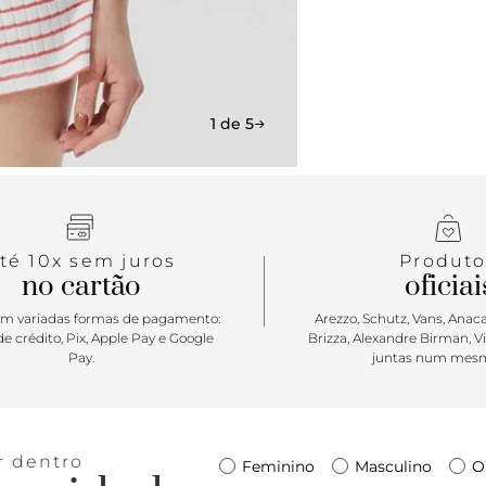
1 de 5
té 10x sem juros
Produto
no cartão
oficiai
m variadas formas de pagamento:
Arezzo, Schutz, Vans, Anacap
e crédito, Pix, Apple Pay e Google
Brizza, Alexandre Birman, V
Pay.
juntas num mesm
r dentro
Feminino
Masculino
O