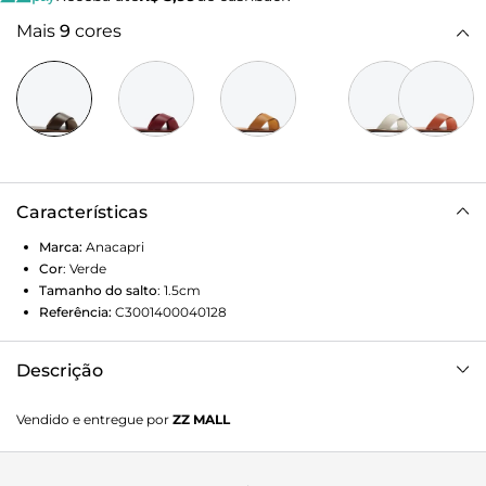
Mais
9
cores
Características
Marca:
Anacapri
Cor
:
Verde
Tamanho do salto
:
1.5cm
Referência:
C3001400040128
Descrição
Rasteira Tiras Cruzadas Verde. Rasteirinha de couro verde
Vendido e entregue por
ZZ MALL
com duas tiras grossas na gáspea que se cruzam entre si.
Palmilha nude com o nome da marca. Deixa dedos e
calcanhar à mostra. Nesse modelo aconselhamos a compra