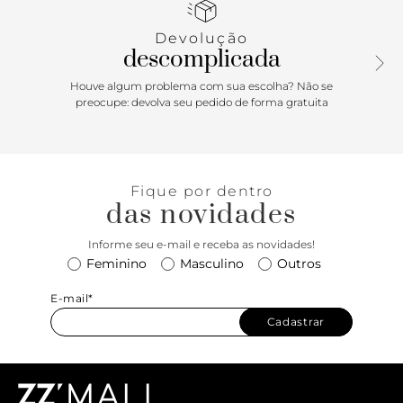
de um tamanho maior do que sua numeração
convencional.
Devolução
descomplicada
Porque Apostar: Se você ainda não tem esse modelo de
rasteirinha feminina, não sabe o que está perdendo! Ela é
Houve algum problema com sua escolha? Não se
versátil e fácil de calçar e nessa versão em couro ainda
preocupe: devolva seu pedido de forma gratuita
contamos com uma durabilidade incrível, graças ao seu
material mais nobre. Se você se considera minimalista, ela
tem tudo pra ser sua queridinha, mas versátil que só ela,
funciona super bem na hora de arrematar looks
Fique por dentro
estampados com um calçado mais neutro. Sem erro com
das novidades
ANACAPRI!
Informe seu e-mail e receba as novidades!
Feminino
Masculino
Outros
E-mail*
Cadastrar