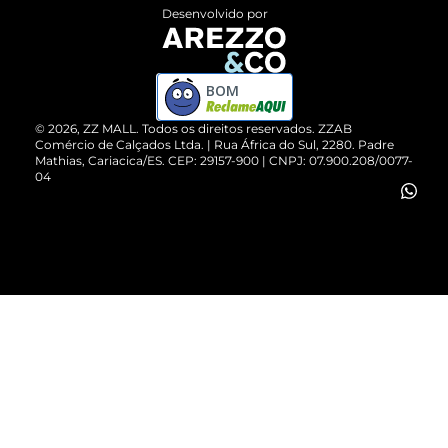
Entrega
ZZ Influ
Desenvolvido por
Devolução do Produto
ZZ MALL é confiável
Compre pelo WhatsApp
ZZPay
BOM
Cartão Presente
©
2026
, ZZ MALL. Todos os direitos reservados.
ZZAB
Comércio de Calçados Ltda. | Rua África do Sul, 2280. Padre
Mathias, Cariacica/ES. CEP: 29157-900 | CNPJ: 07.900.208/0077-
Vendas Corporativas
04