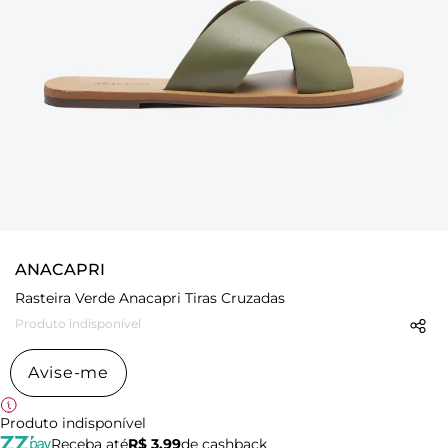
ANACAPRI
Rasteira Verde Anacapri Tiras Cruzadas
Produto indisponível
Avise-me
Produto indisponível
Receba até
R$ 3,99
de cashback