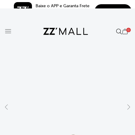
Baixe o APP e Garanta Frete 
BAIXAR
Grátis*
5.0
0