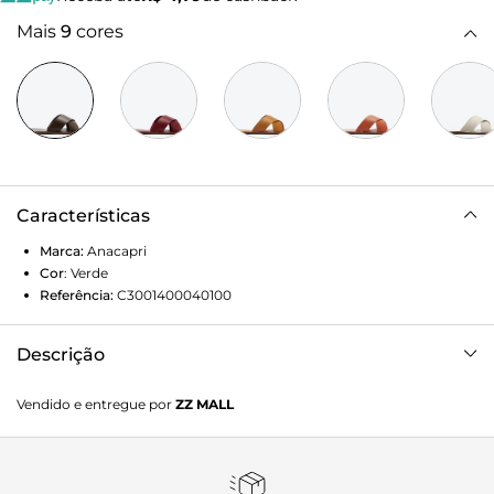
Mais
9
cores
Características
Marca:
Anacapri
Cor
:
Verde
Referência:
C3001400040100
Descrição
Rasteira Tiras Cruzadas Verde Salvia. Rasteirinha de couro
Vendido e entregue por
ZZ MALL
verde com duas tiras grossas na gáspea que se cruzam
entre si. Palmilha nude com o nome da marca. Deixa dedos
e calcanhar à mostra. Nesse modelo aconselhamos a
compra de um tamanho maior do que sua numeração