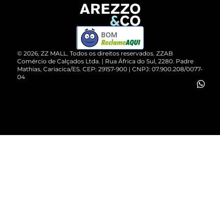
Devolução do Produto
ZZ MALL é confiável
Compre pelo WhatsApp
ZZPay
BOM
Cartão Presente
©
2026
, ZZ MALL. Todos os direitos reservados.
ZZAB
Comércio de Calçados Ltda. | Rua África do Sul, 2280. Padre
Mathias, Cariacica/ES. CEP: 29157-900 | CNPJ: 07.900.208/0077-
Vendas Corporativas
04