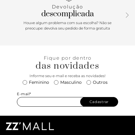
convencional. Porque Apostar: Se você ainda não tem esse
Devolução
modelo de rasteirinha feminina, não sabe o que está
descomplicada
perdendo! Ela é versátil e fácil de calçar e nessa versão em
couro ainda contamos com uma durabilidade incrível,
Houve algum problema com sua escolha? Não se
graças ao seu material mais nobre. Se você se considera
preocupe: devolva seu pedido de forma gratuita
minimalista, ela tem tudo pra ser sua queridinha, mas
versátil que só ela, funciona super bem na hora de
arrematar looks estampados com um calçado mais neutro.
Sem erro com ANACAPRI!
Fique por dentro
das novidades
Informe seu e-mail e receba as novidades!
Feminino
Masculino
Outros
E-mail*
Cadastrar