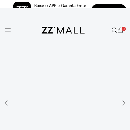
Baixe o APP e Garanta Frete 
BAIXAR
Grátis*
5.0
0