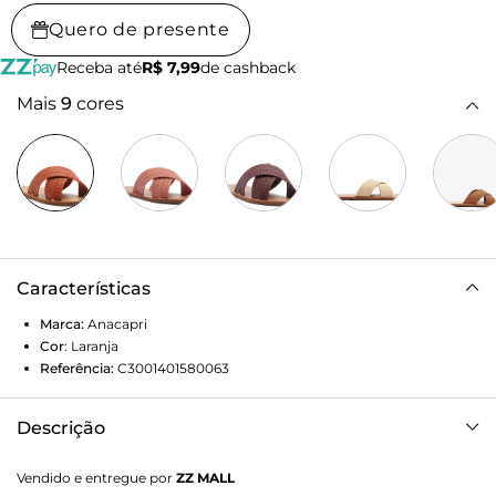
Quero de presente
Receba até
R$ 7,99
de cashback
Mais
9
cores
Características
Marca:
Anacapri
Cor
:
Laranja
Referência:
C3001401580063
Descrição
Rasteira Tiras Cruzadas Trançada Laranja. Possui duas tiras
Vendido e entregue por
ZZ MALL
cruzadas na gáspea com acabamento trançado. Palmilha