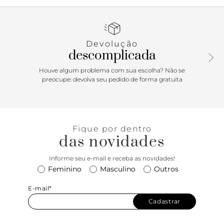
marrom com o nome da marca, deixa dedos e calcanhar á
mostra. Porque Apostar: Levíssima e com uma carinha
artesanal que é super good vibes e a gente adora! A
rasteirinha flat com design mais básico ganha um aliado de
Devolução
estilo, o efeito trançado, que é cool na medida certa sem
descomplicada
abrir mão da versatilidade que deixa o nosso dia a dia mais
descomplicado. Vai bem com looks despojados e levinhos
Houve algum problema com sua escolha? Não se
ou até como a peça mais rústica de uma produção mais
preocupe: devolva seu pedido de forma gratuita
elaborada. Se joga que o sucesso é garantido!
Fique por dentro
das novidades
Informe seu e-mail e receba as novidades!
Feminino
Masculino
Outros
E-mail*
Cadastrar