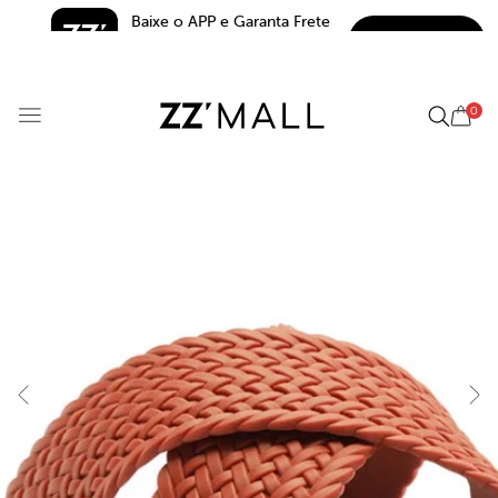
Baixe o APP e Garanta Frete 
BAIXAR
Grátis*
5.0
0