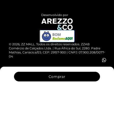
Central de Atendimento
Políticas de Privacidade
Entrega
ZZ Influ
Desenvolvido por
Devolução do Produto
ZZ MALL é confiável
Compre pelo WhatsApp
ZZPay
BOM
Cartão Presente
©
2026
, ZZ MALL. Todos os direitos reservados.
ZZAB
Comércio de Calçados Ltda. | Rua África do Sul, 2280. Padre
Mathias, Cariacica/ES. CEP: 29157-900 | CNPJ: 07.900.208/0077-
Vendas Corporativas
04
Comprar