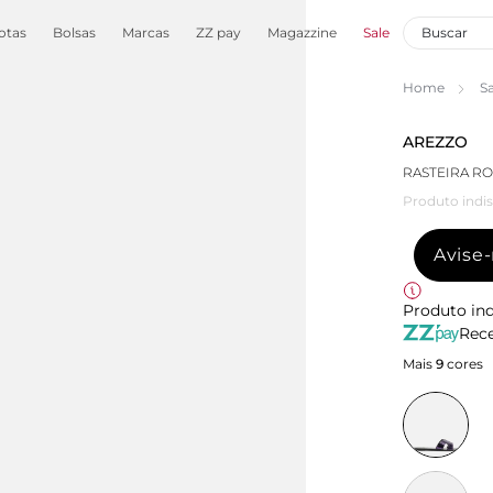
otas
Bolsas
Marcas
ZZ pay
Magazzine
Sale
Home
S
AREZZO
RASTEIRA RO
Produto indis
Avise
Produto ind
Rece
Mais
9
cores