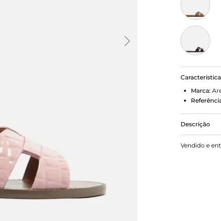
Característic
Marca:
Ar
Referência
Descrição
Rasteira Ro
Vendido e en