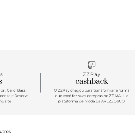
s
ZZPay
s
cashback
ri, Carol Bassi,
O ZZPay chegou para transformar a forma
icenza e Reserva
que você faz suas compras no ZZ MALL, a
o site
plataforma de moda da AREZZO&CO.
utros