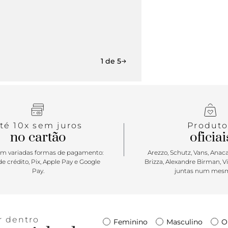
1 de 5
té 10x sem juros
Produto
no cartão
oficiai
m variadas formas de pagamento:
Arezzo, Schutz, Vans, Anacap
e crédito, Pix, Apple Pay e Google
Brizza, Alexandre Birman, V
Pay.
juntas num mesm
r dentro
Feminino
Masculino
O