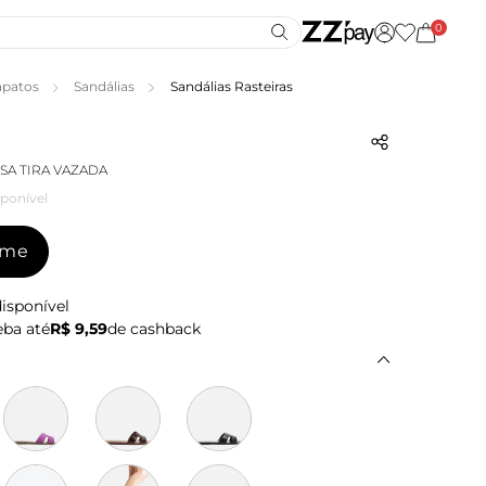
0
apatos
Sandálias
Sandálias Rasteiras
SA TIRA VAZADA
ponível
-me
isponível
ba até
R$ 9,59
de cashback