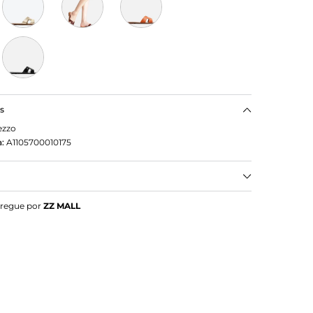
as
ezzo
:
A1105700010175
sa Tira Vazada
tregue por
ZZ MALL