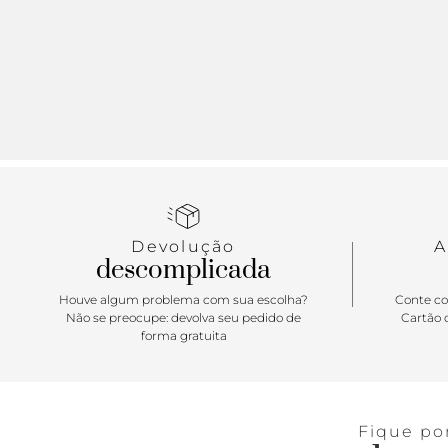
Devolução
A
descomplicada
Houve algum problema com sua escolha?
Conte co
Não se preocupe: devolva seu pedido de
Cartão d
forma gratuita
Fique po