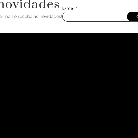
novidades
E-mail*
e-mail e receba as novidades!