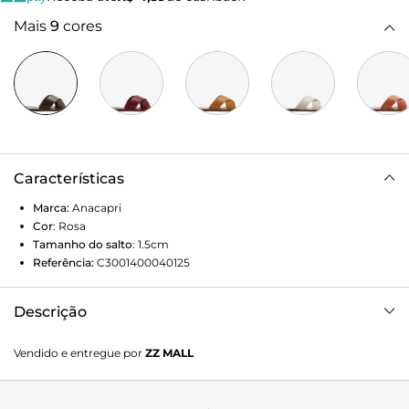
Mais
9
cores
Características
Marca:
Anacapri
Cor
:
Rosa
Tamanho do salto
:
1.5cm
Referência:
C3001400040125
Descrição
Rasteira de couro rosa metalizada, com duas tiras largas
Vendido e entregue por
ZZ MALL
cruzadas na gáspea.Palmilha marrom com o nome da
marca ANACAPRI. Deixa dedos e calcanhar à mostra. Nesse
modelo aconselhamos a compra de um tamanho maior do