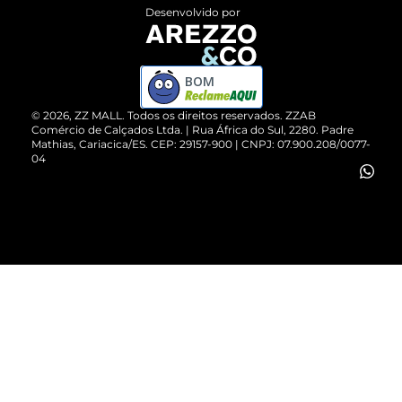
Entrega
ZZ Influ
Desenvolvido por
Devolução do Produto
ZZ MALL é confiável
Compre pelo WhatsApp
ZZPay
BOM
Cartão Presente
©
2026
, ZZ MALL. Todos os direitos reservados.
ZZAB
Comércio de Calçados Ltda. | Rua África do Sul, 2280. Padre
Mathias, Cariacica/ES. CEP: 29157-900 | CNPJ: 07.900.208/0077-
Vendas Corporativas
04