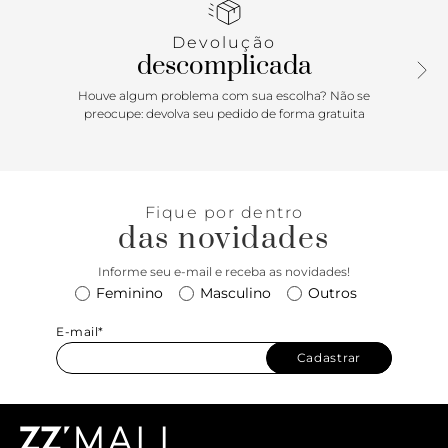
que sua numeração convencional.
Devolução
Porque Apostar
descomplicada
Clássica, né? Não existe motivo pra você não se presentear
Houve algum problema com sua escolha? Não se
com a praticidade dessa peça, ele adere estilo e conforto à
preocupe: devolva seu pedido de forma gratuita
sua rotina sem esforço nenhum, e as descomplicadas
adoram essa combinação! O modelo já queridinho tem
salto rasteiro e tiras largas em couro que cruzam sobre o
pé, só calçar e sair, sabe? Além de durável, ela é
Fique por dentro
extremamente versátil e prática, e com certeza dá match
das novidades
com todas as produções fresquinhas do seu acervo. É
investir e não tirar mais dos pés!
Informe seu e-mail e receba as novidades!
Feminino
Masculino
Outros
E-mail*
Cadastrar