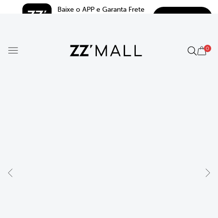
Baixe o APP e Garanta Frete 
BAIXAR
Grátis*
5.0
0